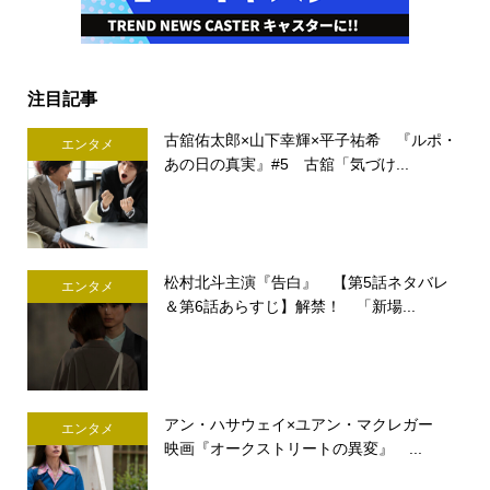
注目記事
古舘佑太郎×山下幸輝×平子祐希 『ルポ・
エンタメ
あの日の真実』#5 古舘「気づけ...
松村北斗主演『告白』 【第5話ネタバレ
エンタメ
＆第6話あらすじ】解禁！ 「新場...
アン・ハサウェイ×ユアン・マクレガー
エンタメ
映画『オークストリートの異変』 ...