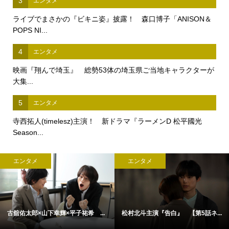
3
エンタメ
ライブでまさかの『ビキニ姿』披露！ 森口博子「ANISON＆
POPS NI...
4
エンタメ
映画『翔んで埼玉』 総勢53体の埼玉県ご当地キャラクターが
大集...
5
エンタメ
寺西拓人(timelesz)主演！ 新ドラマ『ラーメンD 松平國光
Season...
エンタメ
エンタメ
古舘佑太郎×山下幸輝×平子祐希 ...
松村北斗主演『告白』 【第5話ネ...