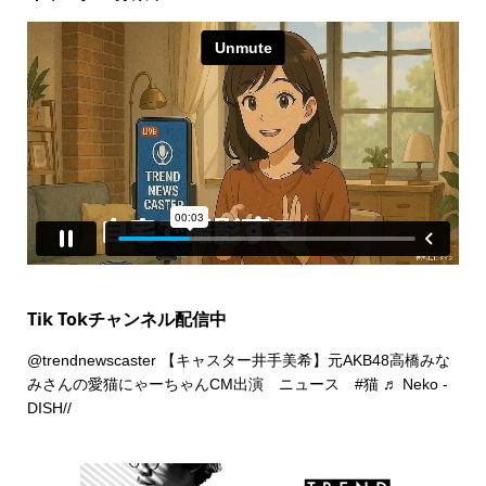
Tik Tokチャンネル配信中
@trendnewscaster
【キャスター井手美希】元AKB48高橋みな
みさんの愛猫にゃーちゃんCM出演 ニュース
#猫
♬ Neko -
DISH//