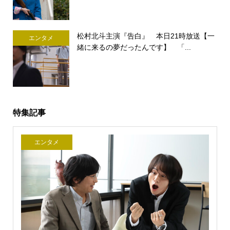
松村北斗主演『告白』 本日21時放送【一
エンタメ
緒に来るの夢だったんです】 「...
特集記事
エンタメ