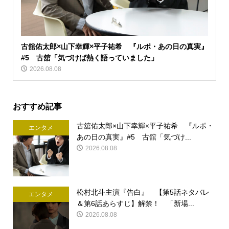
古舘佑太郎×山下幸輝×平子祐希 『ルポ・あの日の真実』
#5 古舘「気づけば熱く語っていました」
2026.08.08
おすすめ記事
古舘佑太郎×山下幸輝×平子祐希 『ルポ・
エンタメ
あの日の真実』#5 古舘「気づけ...
2026.08.08
松村北斗主演『告白』 【第5話ネタバレ
エンタメ
＆第6話あらすじ】解禁！ 「新場...
2026.08.08