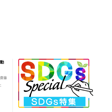
ぎ動
「齋藤
た