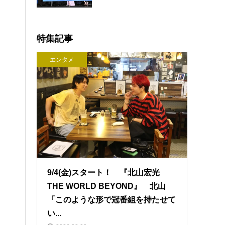
特集記事
エンタメ
9/4(金)スタート！ 『北山宏光
THE WORLD BEYOND』 北山
「このような形で冠番組を持たせて
い...