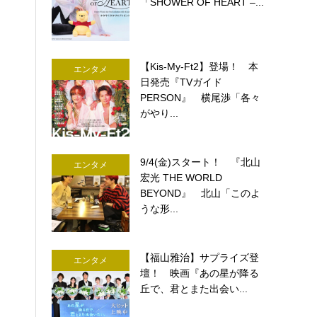
「SHOWER OF HEART –...
【Kis-My-Ft2】登場！ 本
エンタメ
日発売『TVガイド
PERSON』 横尾渉「各々
がやり...
9/4(金)スタート！ 『北山
エンタメ
宏光 THE WORLD
BEYOND』 北山「このよ
うな形...
【福山雅治】サプライズ登
エンタメ
壇！ 映画『あの星が降る
丘で、君とまた出会い...