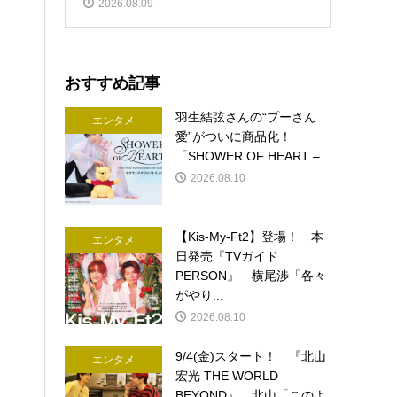
2026.08.09
おすすめ記事
羽生結弦さんの“プーさん
エンタメ
愛”がついに商品化！
「SHOWER OF HEART –...
2026.08.10
【Kis-My-Ft2】登場！ 本
エンタメ
日発売『TVガイド
PERSON』 横尾渉「各々
がやり...
2026.08.10
9/4(金)スタート！ 『北山
エンタメ
宏光 THE WORLD
BEYOND』 北山「このよ