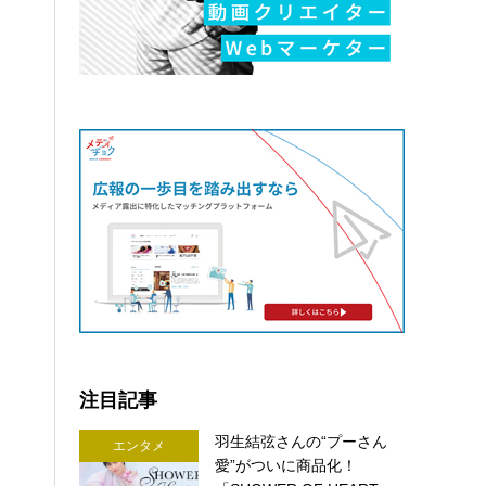
注目記事
羽生結弦さんの“プーさん
エンタメ
愛”がついに商品化！