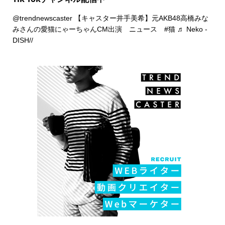
@trendnewscaster
【キャスター井手美希】元AKB48高橋みな
みさんの愛猫にゃーちゃんCM出演 ニュース
#猫
♬ Neko -
DISH//