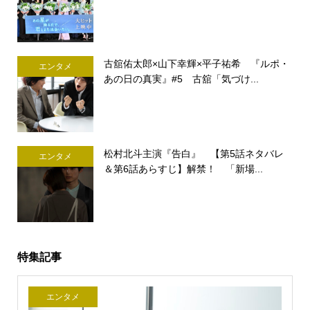
古舘佑太郎×山下幸輝×平子祐希 『ルポ・
エンタメ
あの日の真実』#5 古舘「気づけ...
松村北斗主演『告白』 【第5話ネタバレ
エンタメ
＆第6話あらすじ】解禁！ 「新場...
特集記事
エンタメ