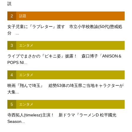
説
2
話題
女子児童に『ラブレター』渡す 市立小学校教諭(50代)懲戒処
分 ...
3
エンタメ
ライブでまさかの『ビキニ姿』披露！ 森口博子「ANISON＆
POPS NI...
4
エンタメ
映画『翔んで埼玉』 総勢53体の埼玉県ご当地キャラクターが
大集...
5
エンタメ
寺西拓人(timelesz)主演！ 新ドラマ『ラーメンD 松平國光
Season...