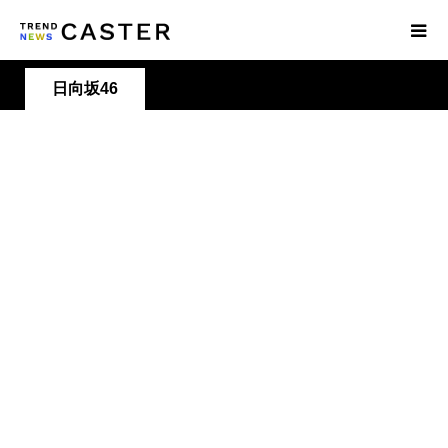
⽇向坂46