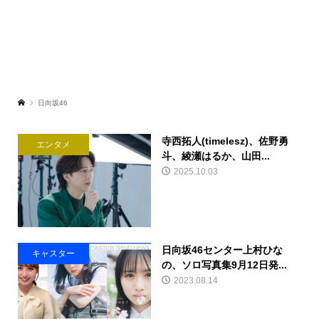
⽇向坂46
寺⻄拓⼈(timelesz)、佐野勇
エンタメ
⽃、綾瀬はるか、⼭⽥...
2025.10.03
日向坂46センター上村ひな
キャスター
の、ソロ写真集9月12日発...
2023.08.14