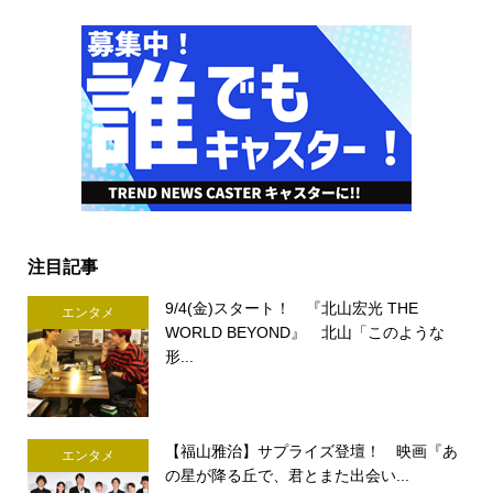
注目記事
9/4(金)スタート！ 『北山宏光 THE
エンタメ
WORLD BEYOND』 北山「このような
形...
【福山雅治】サプライズ登壇！ 映画『あ
エンタメ
の星が降る丘で、君とまた出会い...