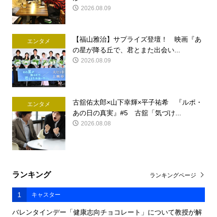
2026.08.09
【福山雅治】サプライズ登壇！ 映画『あ
エンタメ
の星が降る丘で、君とまた出会い...
2026.08.09
古舘佑太郎×山下幸輝×平子祐希 『ルポ・
エンタメ
あの日の真実』#5 古舘「気づけ...
2026.08.08
ランキング
ランキングページ
1
キャスター
バレンタインデー「健康志向チョコレート」について教授が解