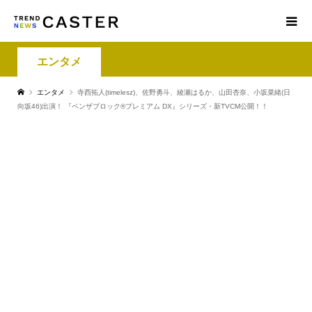
エンタメ
エンタメ
寺⻄拓⼈(timelesz)、佐野勇⽃、綾瀬はるか、⼭⽥杏奈、⼩坂菜緒(⽇
向坂46)出演！ 『ベンザブロック®プレミアム DX』シリーズ・新TVCM公開！！