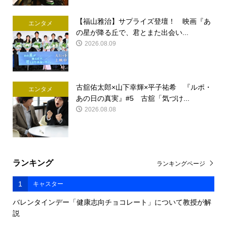
【福山雅治】サプライズ登壇！ 映画『あ
エンタメ
の星が降る丘で、君とまた出会い...
2026.08.09
古舘佑太郎×山下幸輝×平子祐希 『ルポ・
エンタメ
あの日の真実』#5 古舘「気づけ...
2026.08.08
ランキング
ランキングページ
1
キャスター
バレンタインデー「健康志向チョコレート」について教授が解
説