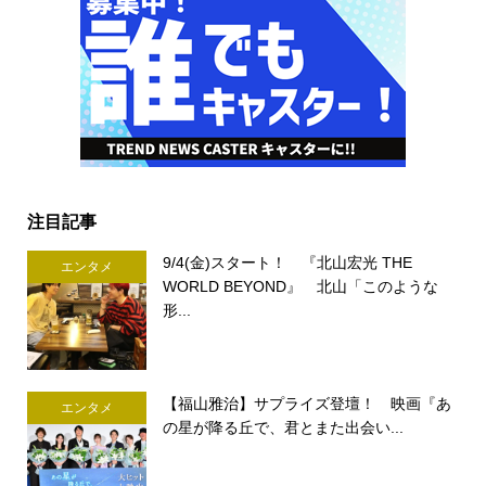
注目記事
9/4(金)スタート！ 『北山宏光 THE
エンタメ
WORLD BEYOND』 北山「このような
形...
【福山雅治】サプライズ登壇！ 映画『あ
エンタメ
の星が降る丘で、君とまた出会い...