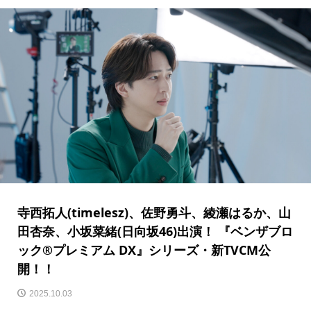
寺⻄拓⼈(timelesz)、佐野勇⽃、綾瀬はるか、⼭
⽥杏奈、⼩坂菜緒(⽇向坂46)出演！ 『ベンザブロ
ック®プレミアム DX』シリーズ・新TVCM公
開！！
2025.10.03