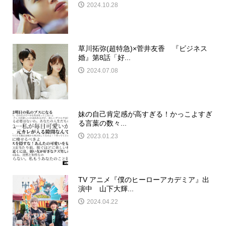
2024.10.28
草川拓弥(超特急)×菅井友香 『ビジネス
婚』第8話「好...
2024.07.08
妹の自己肯定感が高すぎる！かっこよすぎ
る言葉の数々...
2023.01.23
TV アニメ『僕のヒーローアカデミア』出
演中 山下大輝...
2024.04.22