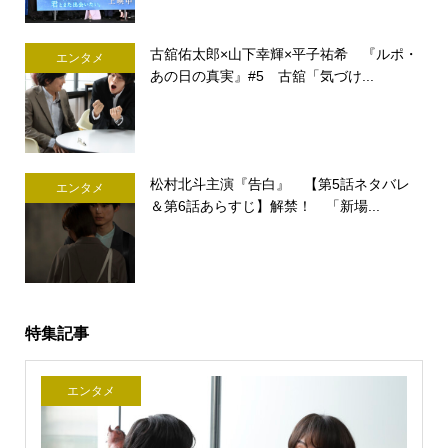
古舘佑太郎×山下幸輝×平子祐希 『ルポ・
エンタメ
あの日の真実』#5 古舘「気づけ...
松村北斗主演『告白』 【第5話ネタバレ
エンタメ
＆第6話あらすじ】解禁！ 「新場...
特集記事
エンタメ