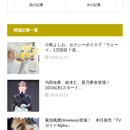
関連記事一覧
小島よしお、セクシーボイスで「ウェー
イ」1万回目？清...
2025.11.12
与田祐希、鈴木仁、星乃夢奈登壇！
10/16(木)スタート...
2025.10.13
菊池風磨(timeless)登場！ 本日発売『TV
ガイドAlpha』...