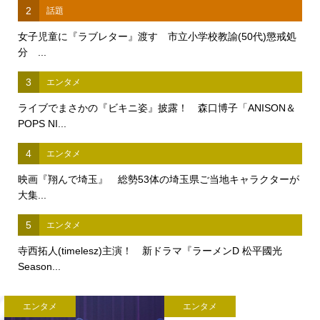
2
話題
女子児童に『ラブレター』渡す 市立小学校教諭(50代)懲戒処
分 ...
3
エンタメ
ライブでまさかの『ビキニ姿』披露！ 森口博子「ANISON＆
POPS NI...
4
エンタメ
映画『翔んで埼玉』 総勢53体の埼玉県ご当地キャラクターが
大集...
5
エンタメ
寺西拓人(timelesz)主演！ 新ドラマ『ラーメンD 松平國光
Season...
エンタメ
エンタメ