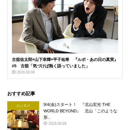
古舘佑太郎×山下幸輝×平子祐希 『ルポ・あの日の真実』
#5 古舘「気づけば熱く語っていました」
2026.08.08
おすすめ記事
9/4(金)スタート！ 『北山宏光 THE
エンタメ
WORLD BEYOND』 北山「このような
形...
2026.08.09