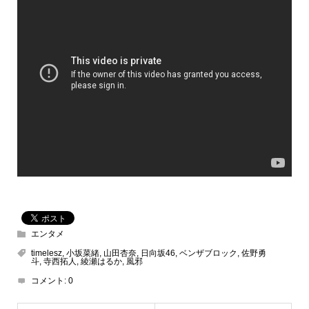
エンタメ
timelesz
,
⼩坂菜緒
,
⼭⽥杏奈
,
⽇向坂46
,
ベンザブロック
,
佐野勇
⽃
,
寺⻄拓⼈
,
綾瀬はるか
,
風邪
コメント:
0