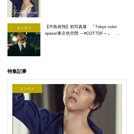
【中島裕翔】初写真展 『7okyo color
エンタメ
space/東京色空間 ～#COT7DF～』 ...
特集記事
エンタメ