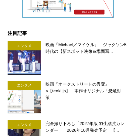
注目記事
映画『Michael／マイケル』 ジャクソン5
エンタメ
時代の【新スポット映像＆場面写...
映画『オークストリートの異変』
エンタメ
×【tenki.jp】 本作オリジナル「恐竜対
策...
完全撮り下ろし「2027年版 羽生結弦カレ
エンタメ
ンダー」 2026年10月発売予定 【...