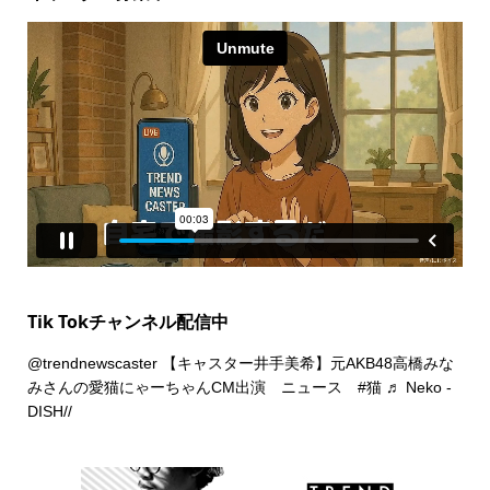
Tik Tokチャンネル配信中
@trendnewscaster
【キャスター井手美希】元AKB48高橋みな
みさんの愛猫にゃーちゃんCM出演 ニュース
#猫
♬ Neko -
DISH//