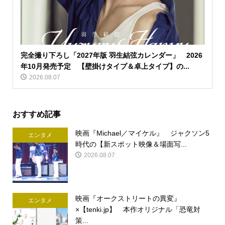
完全撮り下ろし「2027年版 羽生結弦カレンダー」 2026
年10月発売予定 【壁掛けタイプ＆卓上タイプ】の...
2026.08.07
おすすめ記事
映画『Michael／マイケル』 ジャクソン5
エンタメ
時代の【新スポット映像＆場面写...
2026.08.07
映画『オークストリートの異変』
エンタメ
×【tenki.jp】 本作オリジナル「恐竜対
策...