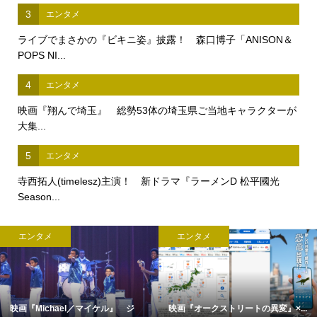
3
エンタメ
ライブでまさかの『ビキニ姿』披露！ 森口博子「ANISON＆
POPS NI...
4
エンタメ
映画『翔んで埼玉』 総勢53体の埼玉県ご当地キャラクターが
大集...
5
エンタメ
寺西拓人(timelesz)主演！ 新ドラマ『ラーメンD 松平國光
Season...
エンタメ
エンタメ
映画『Michael／マイケル』 ジ
映画『オークストリートの異変』×...