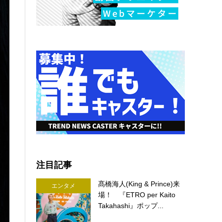
注目記事
髙橋海人(King & Prince)来
エンタメ
場！ 『ETRO per Kaito
Takahashi』ポップ...