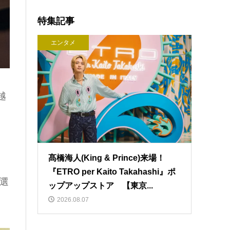
特集記事
エンタメ
越
髙橋海人(King & Prince)来場！
『ETRO per Kaito Takahashi』ポ
選
ップアップストア 【東京...
2026.08.07