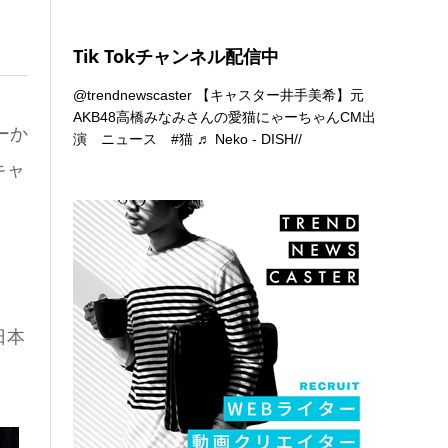
Tik Tokチャンネル配信中
@trendnewscaster
【キャスター井手美希】元
AKB48高橋みなみさんの愛猫にゃーちゃんCM出
ーか
演 ニュース
#猫
♬ Neko - DISH//
キャ
日本