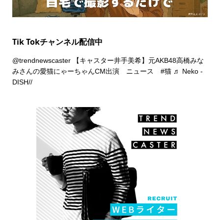
Tik Tokチャンネル配信中
@trendnewscaster
【キャスター井手美希】元AKB48高橋みな
みさんの愛猫にゃーちゃんCM出演 ニュース
#猫
♬ Neko -
DISH//