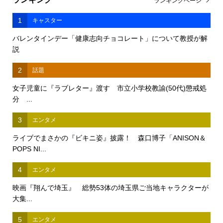
ランキングページ
1
キャスター
バレンタインデー「健康志向チョコレート」について教授が解
説
2
話題
女子児童に『ラブレター』渡す 市立小学校教諭(50代)懲戒処
分 ...
3
エンタメ
ライブでまさかの『ビキニ姿』披露！ 森口博子「ANISON＆
POPS NI...
4
エンタメ
映画『翔んで埼玉』 総勢53体の埼玉県ご当地キャラクターが
大集...
5
エンタメ