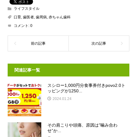
ライフスタイル
口育
,
歯医者
,
歯周病
,
赤ちゃん歯科
コメント:
0
関連記事一覧
スシロー1,000円分食事券付きpovo2.0ト
ッピングが1250...
2024.01.24
その肩こりや頭痛、原因は”噛み合わ
せ”か...