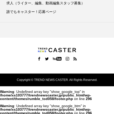
求人（ライター、編集、動画編集スタッフ募集）
誰でもキャスター！応募ページ
Copyright ©
TREND NEWS CASTER. All Rights Reserved.
Warning
: Undefined array key "show_google_top" in
/home/xs103777/trendnewscaster.jp/public_html/wp-
content/themes/rumble_tcd058/footer.php
on line
296
Warning
: Undefined array key "show_google_btm" in
/home/xs103777/trendnewscaster.jp/public_html/wp-
content/themes/rumble_tcd058/footer.php
on line
296