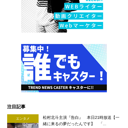
注目記事
松村北斗主演『告白』 本日21時放送【一
エンタメ
緒に来るの夢だったんです】 「...