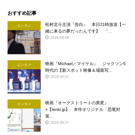
おすすめ記事
松村北斗主演『告白』 本日21時放送【一
エンタメ
緒に来るの夢だったんです】 「...
2026.08.08
映画『Michael／マイケル』 ジャクソン5
エンタメ
時代の【新スポット映像＆場面写...
2026.08.07
映画『オークストリートの異変』
エンタメ
×【tenki.jp】 本作オリジナル「恐竜対
策...
2026.08.07