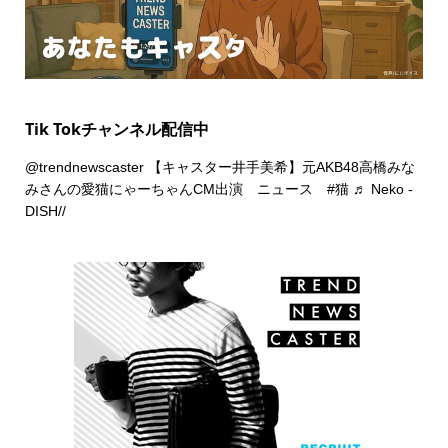
Tik Tokチャンネル配信中
@trendnewscaster
【キャスター井手美希】元AKB48高橋みな
みさんの愛猫にゃーちゃんCM出演 ニュース
#猫
♬ Neko -
DISH//