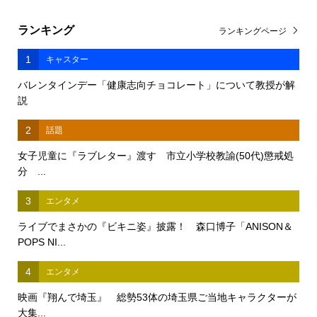
ランキング
ランキングページ
1
キャスター
バレンタインデー「健康志向チョコレート」について教授が解
説
2
話題
女子児童に『ラブレター』渡す 市立小学校教諭(50代)懲戒処
分 ...
3
エンタメ
ライブでまさかの『ビキニ姿』披露！ 森口博子「ANISON＆
POPS NI...
4
エンタメ
映画『翔んで埼玉』 総勢53体の埼玉県ご当地キャラクターが
大集...