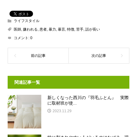
ライフスタイル
医師
,
嫌われる
,
患者
,
暴力
,
暴言
,
特徴
,
苦手
,
話が長い
コメント:
0
関連記事一覧
新しくなった西川の『羽毛ふとん』 実際
に取材班が使...
2023.11.29