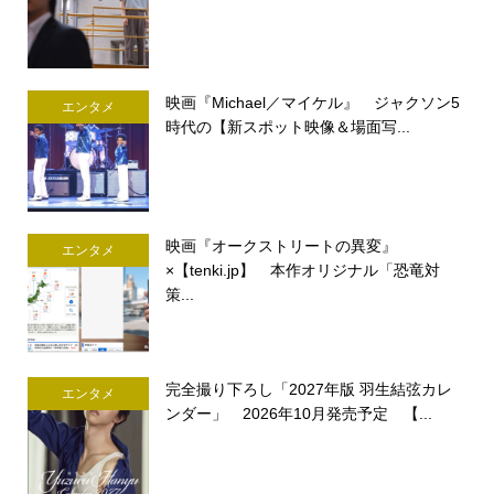
映画『Michael／マイケル』 ジャクソン5
エンタメ
時代の【新スポット映像＆場面写...
映画『オークストリートの異変』
エンタメ
×【tenki.jp】 本作オリジナル「恐竜対
策...
完全撮り下ろし「2027年版 羽生結弦カレ
エンタメ
ンダー」 2026年10月発売予定 【...