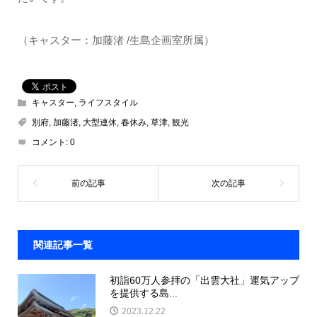
（キャスター：加藤渚 /生島企画室所属）
キャスター
,
ライフスタイル
別府
,
加藤渚
,
大型連休
,
春休み
,
草津
,
観光
コメント:
0
関連記事一覧
初詣60万人参拝の「出雲大社」運気アップ
を提供する島...
2023.12.22