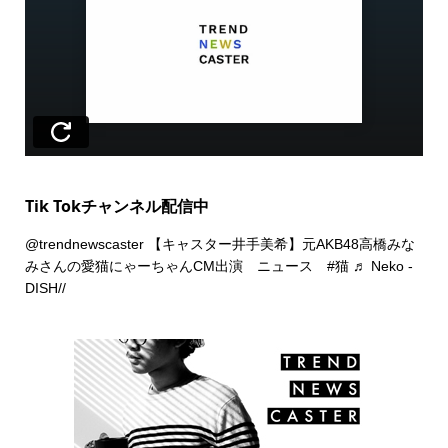
Tik Tokチャンネル配信中
@trendnewscaster
【キャスター井手美希】元AKB48高橋みな
みさんの愛猫にゃーちゃんCM出演 ニュース
#猫
♬ Neko -
DISH//