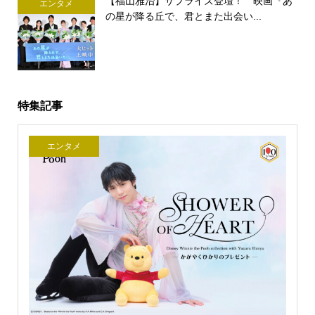
【福山雅治】サプライズ登壇！ 映画『あ
エンタメ
の星が降る丘で、君とまた出会い...
特集記事
エンタメ