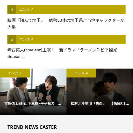
4
エンタメ
映画『翔んで埼玉』 総勢53体の埼玉県ご当地キャラクターが
大集...
5
エンタメ
寺西拓人(timelesz)主演！ 新ドラマ『ラーメンD 松平國光
Season...
エンタメ
エンタメ
.
アン・ハサウェイ×ユアン・マクレ...
松村北斗主演『告白』 本日21時...
TREND NEWS CASTER