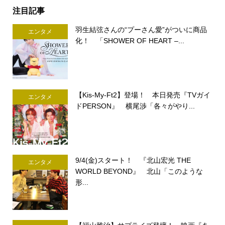
注目記事
羽生結弦さんの“プーさん愛”がついに商品
エンタメ
化！ 「SHOWER OF HEART –...
【Kis-My-Ft2】登場！ 本日発売『TVガイ
エンタメ
ドPERSON』 横尾渉「各々がやり...
9/4(金)スタート！ 『北山宏光 THE
エンタメ
WORLD BEYOND』 北山「このような
形...