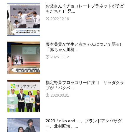
お父さん？チョコレートプラネットが子ど
もたちとTT兄...
2022.12.16
藤本美貴が学生と赤ちゃんについて語る!
「赤ちゃん川柳...
2025.11.12
指定野菜ブロッコリーに注目 サラダクラ
ブが「パクベ...
2026.03.31
2023「niko and …」ブランドアンバサダ
ー、北村匠海、...