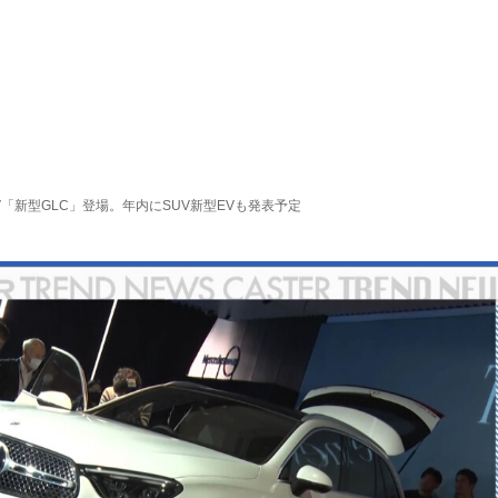
「新型GLC」登場。年内にSUV新型EVも発表予定