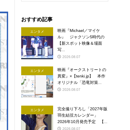
おすすめ記事
映画『Michael／マイケ
エンタメ
ル』 ジャクソン5時代の
【新スポット映像＆場面
写...
2026.08.07
映画『オークストリートの
エンタメ
異変』×【tenki.jp】 本作
オリジナル「恐竜対策...
2026.08.07
完全撮り下ろし「2027年版
エンタメ
羽生結弦カレンダー」
2026年10月発売予定 【...
2026.08.07