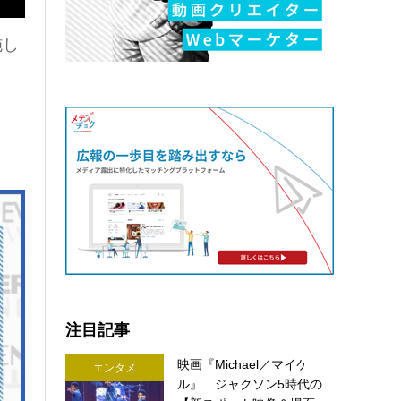
施し
注目記事
映画『Michael／マイケ
エンタメ
ル』 ジャクソン5時代の