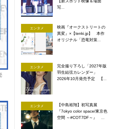
【新スポット映像＆場面
写...
映画『オークストリートの
エンタメ
異変』×【tenki.jp】 本作
オリジナル「恐竜対策...
完全撮り下ろし「2027年版
エンタメ
羽生結弦カレンダー」
売
2026年10月発売予定 【...
【中島裕翔】初写真展
エンタメ
『7okyo color space/東京色
空間 ～#COT7DF～』 ...