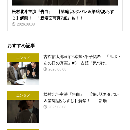
松村北斗主演『告白』 【第5話ネタバレ＆第6話あらす
じ】解禁！ 「新場面写真7点」も！！
2026.08.08
おすすめ記事
古舘佑太郎×山下幸輝×平子祐希 『ルポ・
エンタメ
あの日の真実』#5 古舘「気づけ...
2026.08.08
松村北斗主演『告白』 【第5話ネタバレ
エンタメ
＆第6話あらすじ】解禁！ 「新場...
2026.08.08