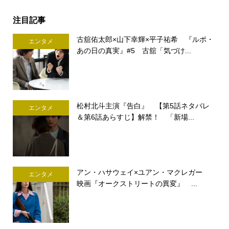
注目記事
古舘佑太郎×山下幸輝×平子祐希 『ルポ・
エンタメ
あの日の真実』#5 古舘「気づけ...
松村北斗主演『告白』 【第5話ネタバレ
エンタメ
＆第6話あらすじ】解禁！ 「新場...
アン・ハサウェイ×ユアン・マクレガー
エンタメ
映画『オークストリートの異変』 ...