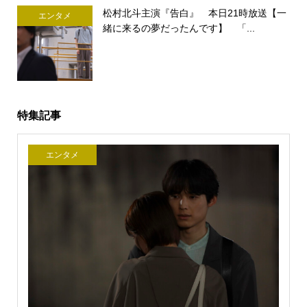
松村北斗主演『告白』 本日21時放送【一
エンタメ
緒に来るの夢だったんです】 「...
特集記事
エンタメ