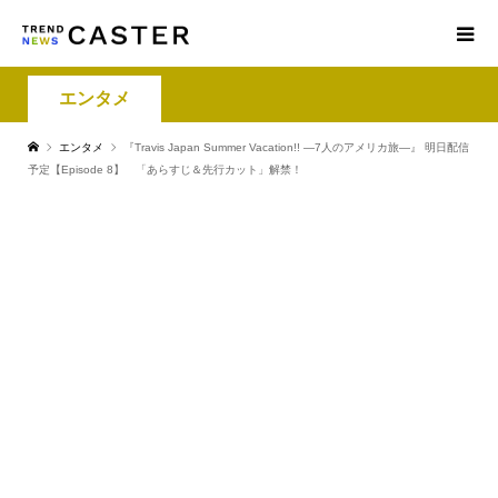
エンタメ
エンタメ
『Travis Japan Summer Vacation!! ―7人のアメリカ旅―』 明日配信
予定【Episode 8】 「あらすじ＆先行カット」解禁！