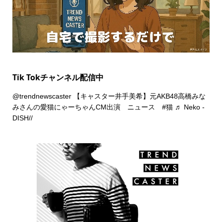
Tik Tokチャンネル配信中
@trendnewscaster
【キャスター井手美希】元AKB48高橋みな
みさんの愛猫にゃーちゃんCM出演 ニュース
#猫
♬ Neko -
DISH//