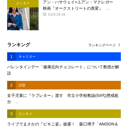
アン・ハサウェイ×ユアン・マクレガー
エンタメ
映画『オークストリートの異変』 ...
2026.08.08
ランキング
ランキングページ
1
キャスター
バレンタインデー「健康志向チョコレート」について教授が解
説
2
話題
女子児童に『ラブレター』渡す 市立小学校教諭(50代)懲戒処
分 ...
3
エンタメ
ライブでまさかの『ビキニ姿』披露！ 森口博子「ANISON＆