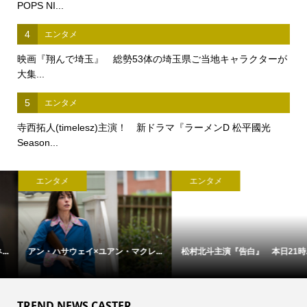
POPS NI...
4
エンタメ
映画『翔んで埼玉』 総勢53体の埼玉県ご当地キャラクターが
大集...
5
エンタメ
寺西拓人(timelesz)主演！ 新ドラマ『ラーメンD 松平國光
Season...
エンタメ
エンタメ
アン・ハサウェイ×ユアン・マクレ...
松村北斗主演『告白』 本日21時...
TREND NEWS CASTER