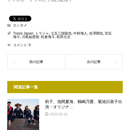
エンタメ
Travis Japan
,
トラジャ
,
七五三掛龍也
,
中村海人
,
吉澤閑也
,
宮近
海斗
,
川島如恵留
,
松倉海斗
,
松田元太
コメント:
0
関連記事一覧
莉子、池間夏海、鶴嶋乃愛、菊池日菜子出
演・オリジナ...
2023.05.31