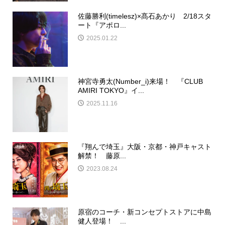
佐藤勝利(timelesz)×髙石あかり 2/18スタ
ート『アポロ...
2025.01.22
神宮寺勇太(Number_i)来場！ 『CLUB
AMIRI TOKYO』イ...
2025.11.16
『翔んで埼玉』大阪・京都・神戸キャスト
解禁！ 藤原...
2023.08.24
原宿のコーチ・新コンセプトストアに中島
健人登場！ ...