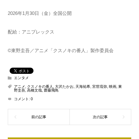
2026年1月30日（金）全国公開
配給：アニプレックス
©東野圭吾／アニメ「クスノキの番人」製作委員会
エンタメ
アニメ
,
クスノキの番人
,
大沢たかお
,
天海祐希
,
宮世琉弥
,
映画
,
東
野圭吾
,
高橋文哉
,
齋藤飛鳥
コメント:
0