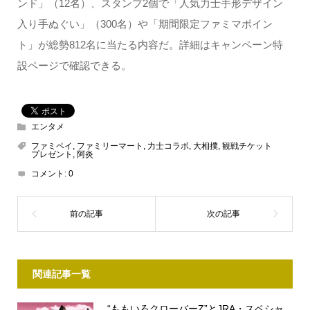
ンド」（12名）、スタンプ2個で「人気力士手形デザイン
入り手ぬぐい」（300名）や「期間限定ファミマポイン
ト」が総勢812名に当たる内容だ。詳細はキャンペーン特
設ページで確認できる。
エンタメ
ファミペイ
,
ファミリーマート
,
力士コラボ
,
大相撲
,
観戦チケット
プレゼント
,
阿炎
コメント:
0
関連記事一覧
“ももいろクローバーZ”とJRA・スペシャ