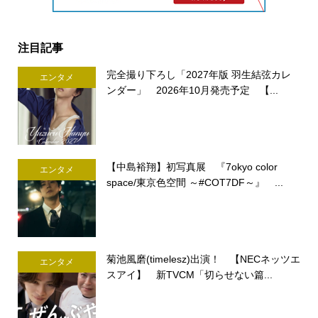
注目記事
完全撮り下ろし「2027年版 羽生結弦カレ
エンタメ
ンダー」 2026年10月発売予定 【...
【中島裕翔】初写真展 『7okyo color
エンタメ
space/東京色空間 ～#COT7DF～』 ...
菊池風磨(timelesz)出演！ 【NECネッツエ
エンタメ
スアイ】 新TVCM「切らせない篇...