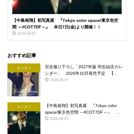
【中島裕翔】初写真展 『7okyo color space/東京色空
間 ～#COT7DF～』 本日7日(金)より開催！！
2026.08.07
おすすめ記事
完全撮り下ろし「2027年版 羽生結弦カレ
エンタメ
ンダー」 2026年10月発売予定 【...
2026.08.07
【中島裕翔】初写真展 『7okyo color
エンタメ
space/東京色空間 ～#COT7DF～』 ...
2026.08.07