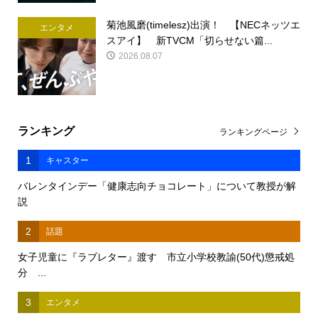
菊池風磨(timelesz)出演！ 【NECネッツエ
エンタメ
スアイ】 新TVCM「切らせない篇...
2026.08.07
ランキング
ランキングページ
1
キャスター
バレンタインデー「健康志向チョコレート」について教授が解
説
2
話題
女子児童に『ラブレター』渡す 市立小学校教諭(50代)懲戒処
分 ...
3
エンタメ