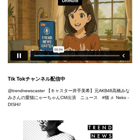
Tik Tokチャンネル配信中
@trendnewscaster
【キャスター井手美希】元AKB48高橋みな
みさんの愛猫にゃーちゃんCM出演 ニュース
#猫
♬ Neko -
DISH//