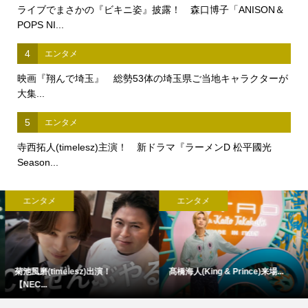
ライブでまさかの『ビキニ姿』披露！ 森口博子「ANISON＆
POPS NI...
4
エンタメ
映画『翔んで埼玉』 総勢53体の埼玉県ご当地キャラクターが
大集...
5
エンタメ
寺西拓人(timelesz)主演！ 新ドラマ『ラーメンD 松平國光
Season...
エンタメ
エンタメ
菊池風磨(timelesz)出演！
髙橋海人(King & Prince)来場...
【NEC...