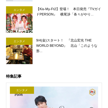
【Kis-My-Ft2】登場！ 本日発売『TVガイ
エンタメ
ドPERSON』 横尾渉「各々がやり...
9/4(金)スタート！ 『北山宏光 THE
エンタメ
WORLD BEYOND』 北山「このような
形...
特集記事
エンタメ