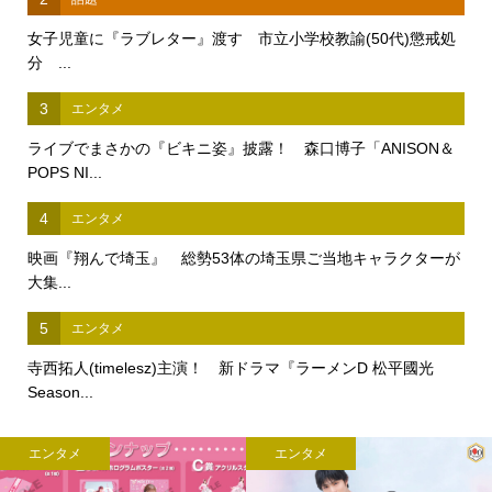
女子児童に『ラブレター』渡す 市立小学校教諭(50代)懲戒処
分 ...
3
エンタメ
ライブでまさかの『ビキニ姿』披露！ 森口博子「ANISON＆
POPS NI...
4
エンタメ
映画『翔んで埼玉』 総勢53体の埼玉県ご当地キャラクターが
大集...
5
エンタメ
寺西拓人(timelesz)主演！ 新ドラマ『ラーメンD 松平國光
Season...
エンタメ
エンタメ