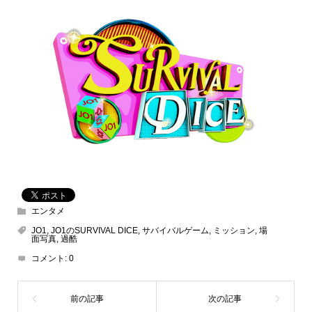
エンタメ
JO1
,
JO1のSURVIVAL DICE
,
サバイバルゲーム
,
ミッション
,
場
面写真
,
過酷
コメント:
0