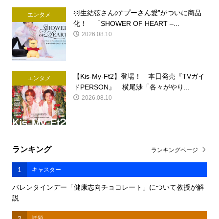
羽生結弦さんの“プーさん愛”がついに商品
エンタメ
化！ 「SHOWER OF HEART –...
2026.08.10
【Kis-My-Ft2】登場！ 本日発売『TVガイ
エンタメ
ドPERSON』 横尾渉「各々がやり...
2026.08.10
ランキング
ランキングページ
1
キャスター
バレンタインデー「健康志向チョコレート」について教授が解
説
2
話題