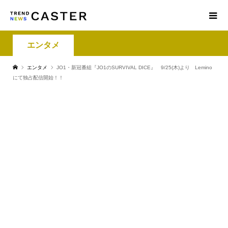
エンタメ
エンタメ
JO1・新冠番組『JO1のSURVIVAL DICE』 9/25(木)より Lemino
にて独占配信開始！！