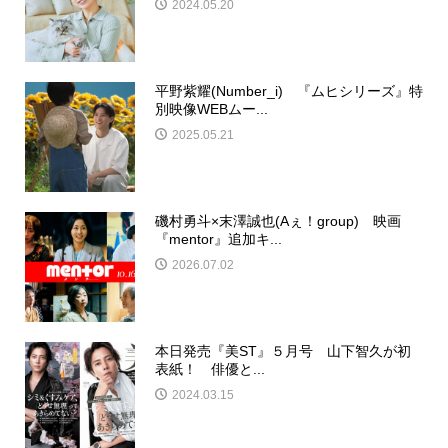
2024.05.20
平野紫耀(Number_i) 『ムヒシリーズ』特
別映像WEBムー...
2025.05.21
磯村勇斗×末澤誠也(Aぇ！group) 映画
『mentor』追加キ...
2026.07.02
本日発売『美ST』５月号 山下智久が初
表紙！ 俳優と...
2024.03.15