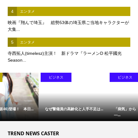
4
エンタメ
映画『翔んで埼玉』 総勢53体の埼玉県ご当地キャラクターが
大集...
5
エンタメ
寺西拓人(timelesz)主演！ 新ドラマ『ラーメンD 松平國光
Season...
ビジネス
ビジネス
なぜ警備員の高齢化と人手不足は...
「病気」から「人」を診る医療へ
―...
TREND NEWS CASTER