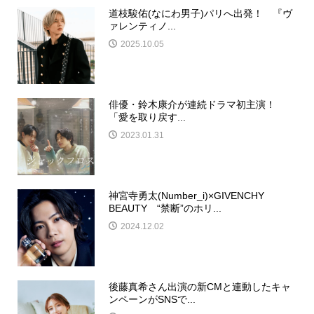
道枝駿佑(なにわ男子)パリへ出発！ 『ヴ
ァレンティノ...
2025.10.05
俳優・鈴木康介が連続ドラマ初主演！
「愛を取り戻す...
2023.01.31
神宮寺勇太(Number_i)×GIVENCHY
BEAUTY “禁断”のホリ...
2024.12.02
後藤真希さん出演の新CMと連動したキャ
ンペーンがSNSで...