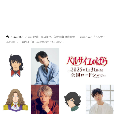
エンタメ
武内駿輔、江口拓也、入野自由 出演解禁！ 劇場アニメ『ベルサイ
ユのばら』 武内は「楽しみな気持ちでいっぱい」