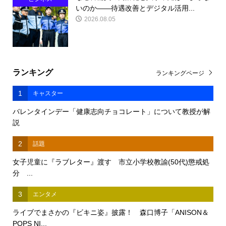
いのか――待遇改善とデジタル活用...
2026.08.05
ランキング
ランキングページ
1
キャスター
バレンタインデー「健康志向チョコレート」について教授が解
説
2
話題
女子児童に『ラブレター』渡す 市立小学校教諭(50代)懲戒処
分 ...
3
エンタメ
ライブでまさかの『ビキニ姿』披露！ 森口博子「ANISON＆
POPS NI...