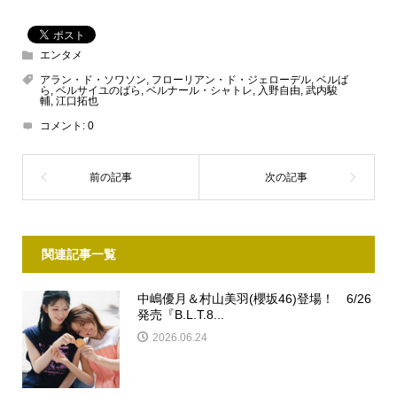
エンタメ
アラン・ド・ソワソン
,
フローリアン・ド・ジェローデル
,
ベルば
ら
,
ベルサイユのばら
,
ベルナール・シャトレ
,
入野自由
,
武内駿
輔
,
江口拓也
コメント:
0
関連記事一覧
中嶋優月＆村山美羽(櫻坂46)登場！ 6/26
発売『B.L.T.8...
2026.06.24