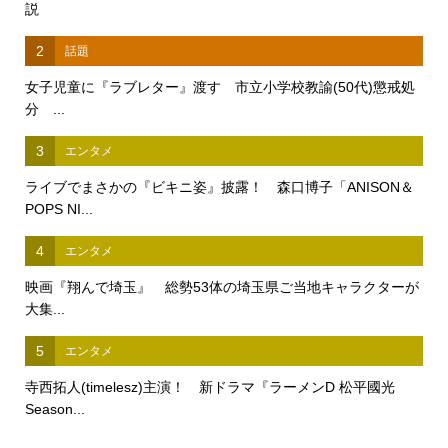
説
2
話題
女子児童に『ラブレター』渡す 市立小学校教諭(50代)懲戒処
分 ...
3
エンタメ
ライブでまさかの『ビキニ姿』披露！ 森口博子「ANISON＆
POPS NI...
4
エンタメ
映画『翔んで埼玉』 総勢53体の埼玉県ご当地キャラクターが
大集...
5
エンタメ
寺西拓人(timelesz)主演！ 新ドラマ『ラーメンD 松平國光
Season...