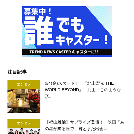
注目記事
9/4(金)スタート！ 『北山宏光 THE
エンタメ
WORLD BEYOND』 北山「このような
形...
【福山雅治】サプライズ登壇！ 映画『あ
エンタメ
の星が降る丘で、君とまた出会い...