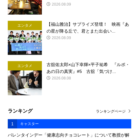
2026.08.09
【福山雅治】サプライズ登壇！ 映画『あ
エンタメ
の星が降る丘で、君とまた出会い...
2026.08.09
古舘佑太郎×山下幸輝×平子祐希 『ルポ・
エンタメ
あの日の真実』#5 古舘「気づけ...
2026.08.08
ランキング
ランキングページ
1
キャスター
バレンタインデー「健康志向チョコレート」について教授が解