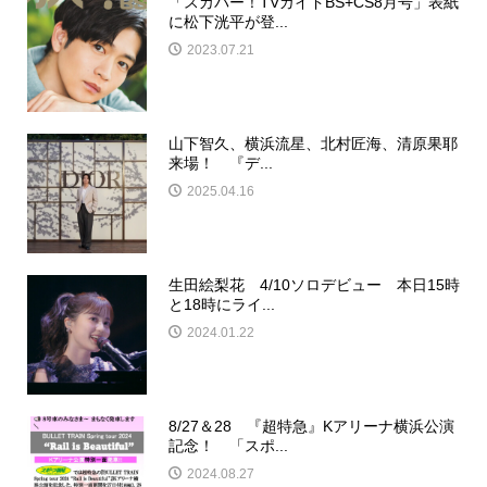
「スカパー！TVガイドBS+CS8月号」表紙
に松下洸平が登...
2023.07.21
山下智久、横浜流星、北村匠海、清原果耶
来場！ 『デ...
2025.04.16
生田絵梨花 4/10ソロデビュー 本日15時
と18時にライ...
2024.01.22
8/27＆28 『超特急』Kアリーナ横浜公演
記念！ 「スポ...
2024.08.27