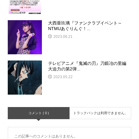
大西亜玖璃『ファンクラブイベント～
NTMUあぐりんぐ！...
2023.06.21
テレビアニメ『鬼滅の刃』刀鍛冶の里編
大迫力の第2弾...
2023.05.22
コメント ( 0 )
トラックバックは利用できません。
この記事へのコメントはありません。