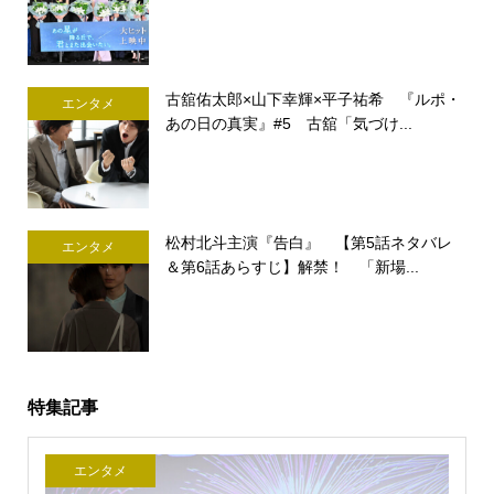
古舘佑太郎×山下幸輝×平子祐希 『ルポ・
エンタメ
あの日の真実』#5 古舘「気づけ...
松村北斗主演『告白』 【第5話ネタバレ
エンタメ
＆第6話あらすじ】解禁！ 「新場...
特集記事
エンタメ