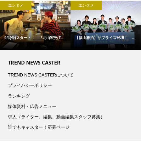
エンタメ
エンタメ
 ...
古舘佑太郎×山下幸輝×平子祐希 ...
松村北斗主演『告白』 【第5
TREND NEWS CASTER
TREND NEWS CASTERについて
プライバシーポリシー
ランキング
媒体資料・広告メニュー
求人（ライター、編集、動画編集スタッフ募集）
誰でもキャスター！応募ページ