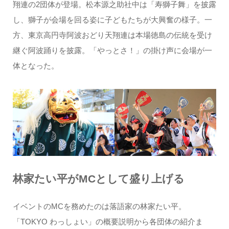
翔連の2団体が登場。松本源之助社中は「寿獅子舞」を披露
し、獅子が会場を回る姿に子どもたちが大興奮の様子。一
方、東京高円寺阿波おどり天翔連は本場徳島の伝統を受け
継ぐ阿波踊りを披露。「やっとさ！」の掛け声に会場が一
体となった。
林家たい平がMCとして盛り上げる
イベントのMCを務めたのは落語家の林家たい平。
「TOKYO わっしょい」の概要説明から各団体の紹介ま