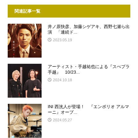
関連記事一覧
井ノ原快彦、加藤シゲアキ、西野七瀬ら出
演 「連続ド...
2023.05.19
アーティスト・手越祐也による『スぺプラ
手越』 10/23...
2024.10.18
INI 西洸人が登場！ 『エンポリオ アルマ
ーニ』オープ...
2024.05.27