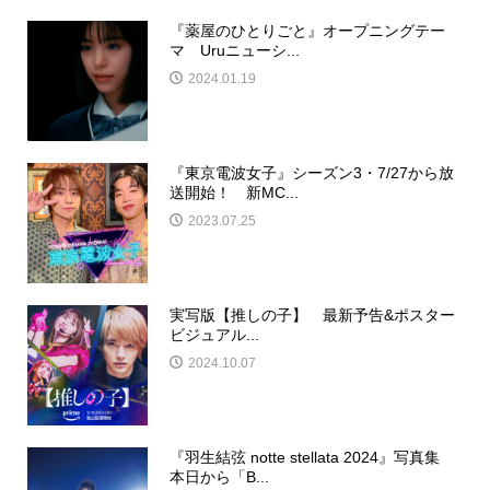
『薬屋のひとりごと』オープニングテー
マ Uruニューシ...
2024.01.19
『東京電波女子』シーズン3・7/27から放
送開始！ 新MC...
2023.07.25
実写版【推しの子】 最新予告&ポスター
ビジュアル...
2024.10.07
『羽生結弦 notte stellata 2024』写真集
本日から「B...