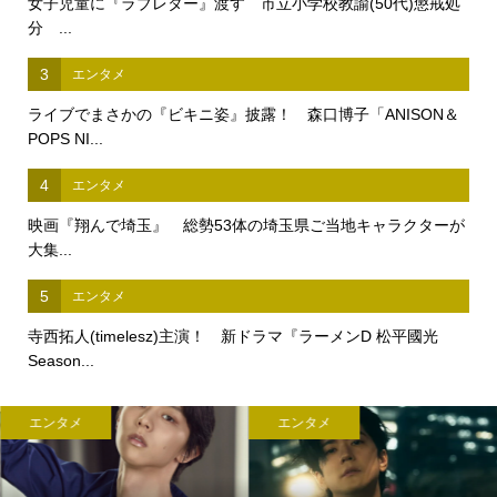
女子児童に『ラブレター』渡す 市立小学校教諭(50代)懲戒処
分 ...
3
エンタメ
ライブでまさかの『ビキニ姿』披露！ 森口博子「ANISON＆
POPS NI...
4
エンタメ
映画『翔んで埼玉』 総勢53体の埼玉県ご当地キャラクターが
大集...
5
エンタメ
寺西拓人(timelesz)主演！ 新ドラマ『ラーメンD 松平國光
Season...
エンタメ
エンタメ