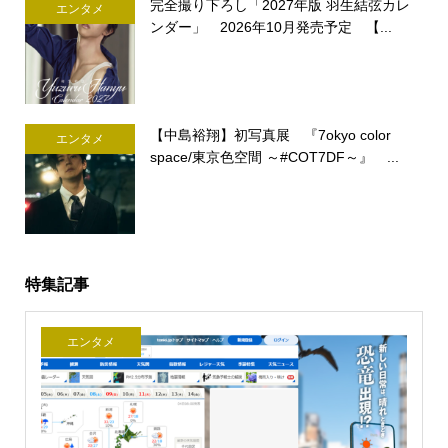
完全撮り下ろし「2027年版 羽生結弦カレ
エンタメ
ンダー」 2026年10月発売予定 【...
【中島裕翔】初写真展 『7okyo color
エンタメ
space/東京色空間 ～#COT7DF～』 ...
特集記事
エンタメ