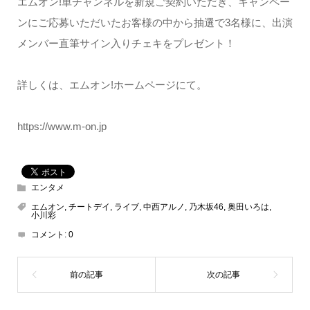
エムオン!単チャンネルを新規ご契約いただき、キャンペー
ンにご応募いただいたお客様の中から抽選で3名様に、出演
メンバー直筆サイン入りチェキをプレゼント！
詳しくは、エムオン!ホームページにて。
https://www.m-on.jp
エンタメ
エムオン
,
チートデイ
,
ライブ
,
中西アルノ
,
乃木坂46
,
奥田いろは
,
小川彩
コメント:
0