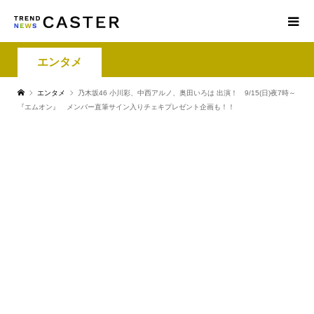
エンタメ
エンタメ
乃木坂46 小川彩、中西アルノ、奥田いろは 出演！ 9/15(日)夜7時～
『エムオン』 メンバー直筆サイン入りチェキプレゼント企画も！！