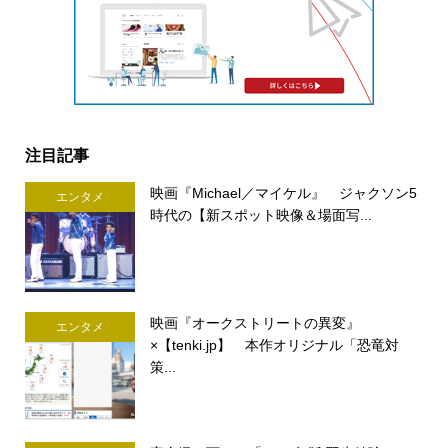
注目記事
映画『Michael／マイケル』 ジャクソン5
エンタメ
時代の【新スポット映像＆場面写...
映画『オークストリートの異変』
エンタメ
×【tenki.jp】 本作オリジナル「恐竜対
策...