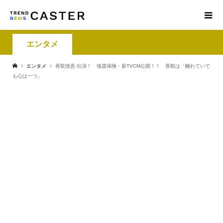
エンタメ
エンタメ
香取慎吾 出演！ 地震保険・新TVCM公開！！ 香取は「離れていて
も心は一つ」