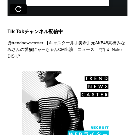
Tik Tokチャンネル配信中
@trendnewscaster
【キャスター井手美希】元AKB48高橋みな
みさんの愛猫にゃーちゃんCM出演 ニュース
#猫
♬ Neko -
DISH//