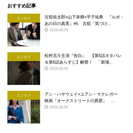
おすすめ記事
古舘佑太郎×山下幸輝×平子祐希 『ルポ・
エンタメ
あの日の真実』#5 古舘「気づけ...
2026.08.08
松村北斗主演『告白』 【第5話ネタバレ
エンタメ
＆第6話あらすじ】解禁！ 「新場...
2026.08.08
アン・ハサウェイ×ユアン・マクレガー
エンタメ
映画『オークストリートの異変』 ...
2026.08.08