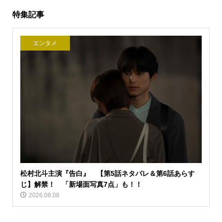
特集記事
エンタメ
松村北斗主演『告白』 【第5話ネタバレ＆第6話あらす
じ】解禁！ 「新場面写真7点」も！！
2026.08.08