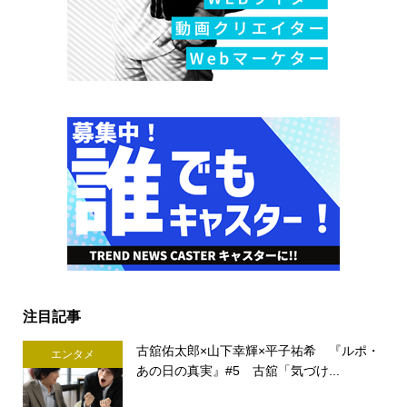
注目記事
古舘佑太郎×山下幸輝×平子祐希 『ルポ・
エンタメ
あの日の真実』#5 古舘「気づけ...