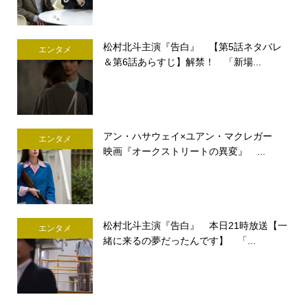
松村北斗主演『告白』 【第5話ネタバレ
エンタメ
＆第6話あらすじ】解禁！ 「新場...
アン・ハサウェイ×ユアン・マクレガー
エンタメ
映画『オークストリートの異変』 ...
松村北斗主演『告白』 本日21時放送【一
エンタメ
緒に来るの夢だったんです】 「...