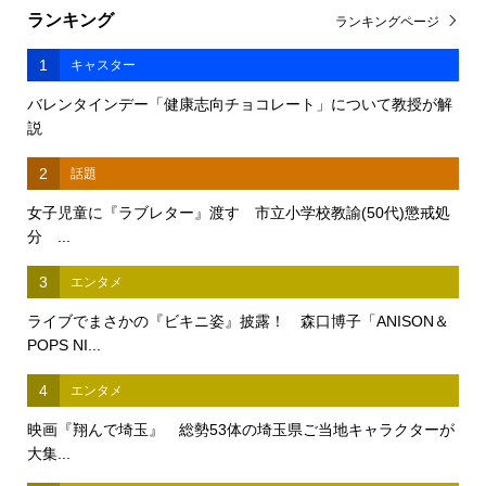
ランキング
ランキングページ
1
キャスター
バレンタインデー「健康志向チョコレート」について教授が解
説
2
話題
女子児童に『ラブレター』渡す 市立小学校教諭(50代)懲戒処
分 ...
3
エンタメ
ライブでまさかの『ビキニ姿』披露！ 森口博子「ANISON＆
POPS NI...
4
エンタメ
映画『翔んで埼玉』 総勢53体の埼玉県ご当地キャラクターが
大集...