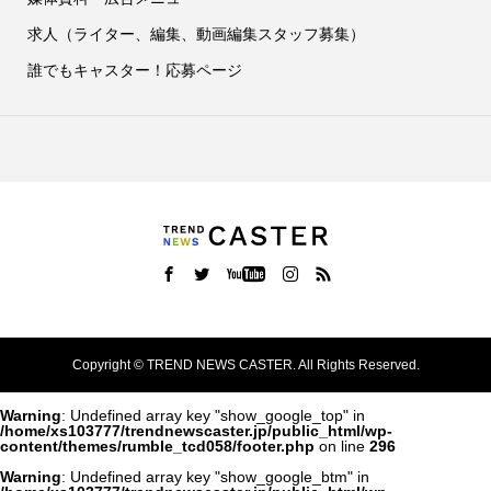
求人（ライター、編集、動画編集スタッフ募集）
誰でもキャスター！応募ページ
Copyright ©
TREND NEWS CASTER. All Rights Reserved.
Warning
: Undefined array key "show_google_top" in
/home/xs103777/trendnewscaster.jp/public_html/wp-
content/themes/rumble_tcd058/footer.php
on line
296
Warning
: Undefined array key "show_google_btm" in