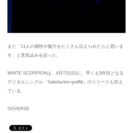
また「11人の個性や魅力をたくさん伝えられたらと思いま
す」と意気込みを語った。
WHITE SCORPIONは、4月7日(日)に、早くも5作目となる
デジタルシングル「Satisfaction graffiti」のリリースも控え
ている。
©OVERSE