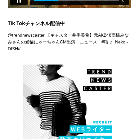
Tik Tokチャンネル配信中
@trendnewscaster
【キャスター井手美希】元AKB48高橋みな
みさんの愛猫にゃーちゃんCM出演 ニュース
#猫
♬ Neko -
DISH//