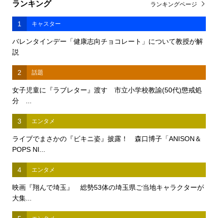
ランキング
ランキングページ
1
キャスター
バレンタインデー「健康志向チョコレート」について教授が解
説
2
話題
女子児童に『ラブレター』渡す 市立小学校教諭(50代)懲戒処
分 ...
3
エンタメ
ライブでまさかの『ビキニ姿』披露！ 森口博子「ANISON＆
POPS NI...
4
エンタメ
映画『翔んで埼玉』 総勢53体の埼玉県ご当地キャラクターが
大集...