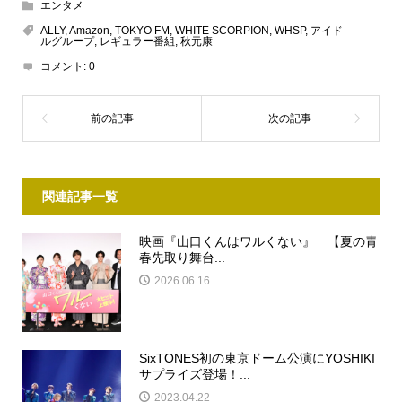
エンタメ
ALLY
,
Amazon
,
TOKYO FM
,
WHITE SCORPION
,
WHSP
,
アイド
ルグループ
,
レギュラー番組
,
秋元康
コメント:
0
関連記事一覧
映画『山口くんはワルくない』 【夏の青
春先取り舞台...
2026.06.16
SixTONES初の東京ドーム公演にYOSHIKI
サプライズ登場！...
2023.04.22