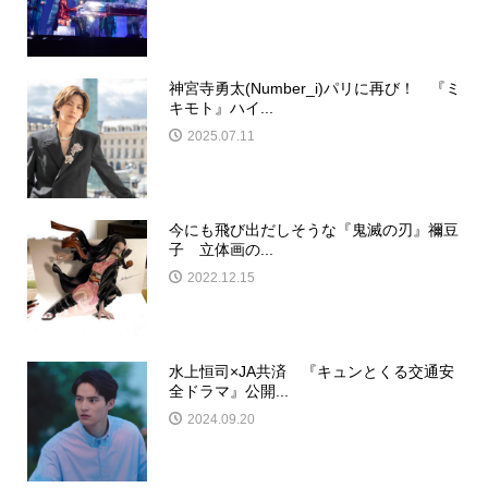
神宮寺勇太(Number_i)パリに再び！ 『ミ
キモト』ハイ...
2025.07.11
今にも飛び出だしそうな『鬼滅の刃』禰豆
子 立体画の...
2022.12.15
水上恒司×JA共済 『キュンとくる交通安
全ドラマ』公開...
2024.09.20