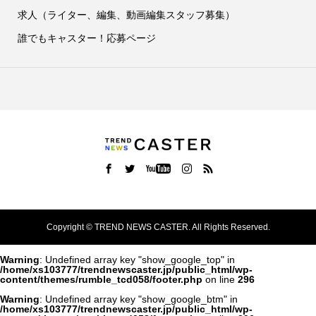
求人（ライター、編集、動画編集スタッフ募集）
誰でもキャスター！応募ページ
Copyright ©
TREND NEWS CASTER. All Rights Reserved.
Warning
: Undefined array key "show_google_top" in
/home/xs103777/trendnewscaster.jp/public_html/wp-
content/themes/rumble_tcd058/footer.php
on line
296
Warning
: Undefined array key "show_google_btm" in
/home/xs103777/trendnewscaster.jp/public_html/wp-