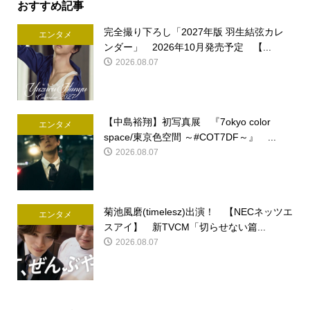
おすすめ記事
完全撮り下ろし「2027年版 羽生結弦カレ
エンタメ
ンダー」 2026年10月発売予定 【...
2026.08.07
【中島裕翔】初写真展 『7okyo color
エンタメ
space/東京色空間 ～#COT7DF～』 ...
2026.08.07
菊池風磨(timelesz)出演！ 【NECネッツエ
エンタメ
スアイ】 新TVCM「切らせない篇...
2026.08.07