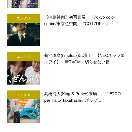
【中島裕翔】初写真展 『7okyo color
エンタメ
space/東京色空間 ～#COT7DF～』 ...
菊池風磨(timelesz)出演！ 【NECネッツエ
エンタメ
スアイ】 新TVCM「切らせない篇...
髙橋海人(King & Prince)来場！ 『ETRO
エンタメ
per Kaito Takahashi』ポップ...