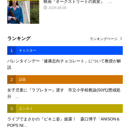
映画『オークストリートの異変』 ...
2026.08.08
ランキング
ランキングページ
1
キャスター
バレンタインデー「健康志向チョコレート」について教授が解
説
2
話題
女子児童に『ラブレター』渡す 市立小学校教諭(50代)懲戒処
分 ...
3
エンタメ
ライブでまさかの『ビキニ姿』披露！ 森口博子「ANISON＆
POPS NI...