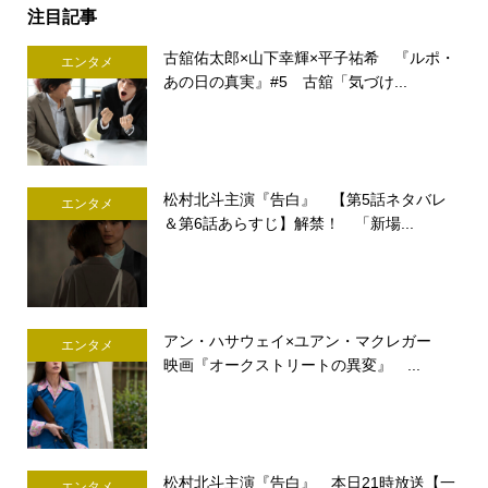
注目記事
古舘佑太郎×山下幸輝×平子祐希 『ルポ・
エンタメ
あの日の真実』#5 古舘「気づけ...
松村北斗主演『告白』 【第5話ネタバレ
エンタメ
＆第6話あらすじ】解禁！ 「新場...
アン・ハサウェイ×ユアン・マクレガー
エンタメ
映画『オークストリートの異変』 ...
松村北斗主演『告白』 本日21時放送【一
エンタメ