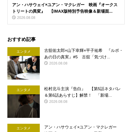
アン・ハサウェイ×ユアン・マクレガー 映画『オークス
トリートの異変』 【IMAX版特別予告映像＆新場面...
2026.08.08
おすすめ記事
古舘佑太郎×山下幸輝×平子祐希 『ルポ・
エンタメ
あの日の真実』#5 古舘「気づけ...
2026.08.08
松村北斗主演『告白』 【第5話ネタバレ
エンタメ
＆第6話あらすじ】解禁！ 「新場...
2026.08.08
アン・ハサウェイ×ユアン・マクレガー
エンタメ