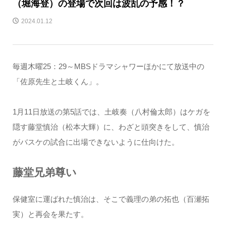
（堀海登）の登場で次回は波乱の予感！？
2024.01.12
毎週木曜25：29～MBSドラマシャワーほかにて放送中の
「佐原先生と土岐くん」。
1月11日放送の第5話では、土岐奏（八村倫太郎）はケガを
隠す藤堂慎治（松本大輝）に、わざと頭突きをして、慎治
がバスケの試合に出場できないように仕向けた。
藤堂兄弟尊い
保健室に運ばれた慎治は、そこで義理の弟の拓也（百瀬拓
実）と再会を果たす。