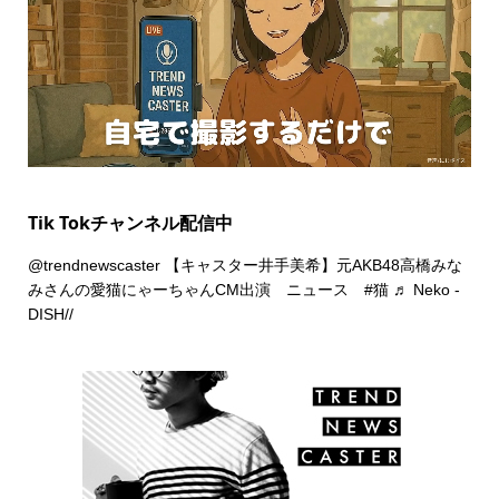
Tik Tokチャンネル配信中
@trendnewscaster
【キャスター井手美希】元AKB48高橋みな
みさんの愛猫にゃーちゃんCM出演 ニュース
#猫
♬ Neko -
DISH//