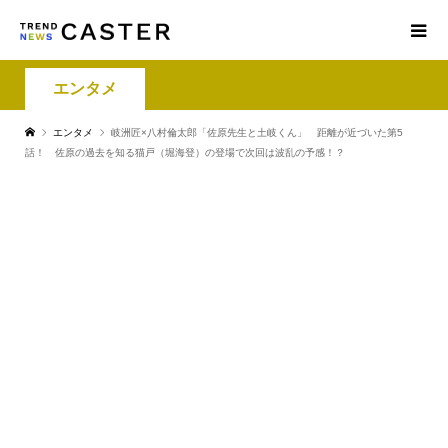
エンタメ
エンタメ
岐洲匠×八村倫太郎「佐原先生と土岐くん」 距離が近づいた第5
話！ 佐原の過去を知る猫戸（堀海登）の登場で次回は波乱の予感！？