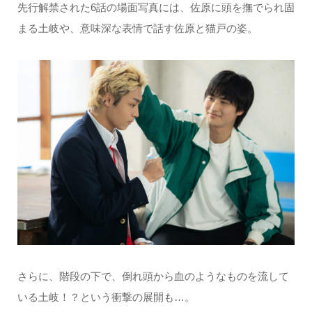
先行解禁された6話の場面写真には、佐原に頭を撫でられ固
まる土岐や、意味深な表情で話す佐原と猫戸の姿。
さらに、階段の下で、倒れ頭から血のようなものを流して
いる土岐！？という衝撃の展開も…。