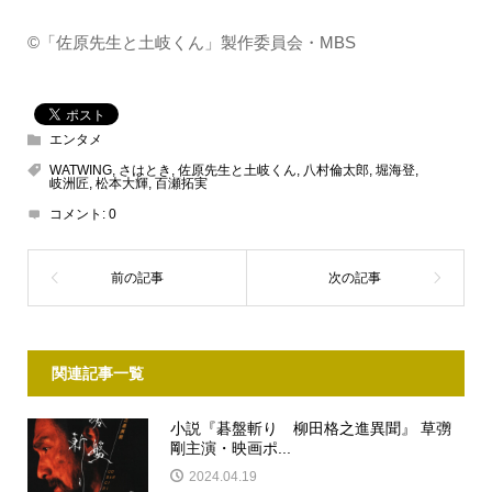
©「佐原先生と土岐くん」製作委員会・MBS
エンタメ
WATWING
,
さはとき
,
佐原先生と土岐くん
,
八村倫太郎
,
堀海登
,
岐洲匠
,
松本大輝
,
百瀬拓実
コメント:
0
関連記事一覧
小説『碁盤斬り 柳田格之進異聞』 草彅
剛主演・映画ポ...
2024.04.19