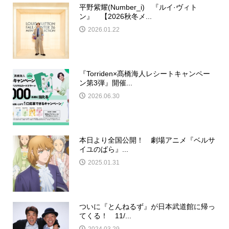
平野紫耀(Number_i) 『ルイ·ヴィト
ン』 【2026秋冬メ...
2026.01.22
『Torriden×髙橋海人レシートキャンペー
ン第3弾』開催...
2026.06.30
本日より全国公開！ 劇場アニメ『ベルサ
イユのばら』...
2025.01.31
ついに『とんねるず』が日本武道館に帰っ
てくる！ 11/...
2024.03.29