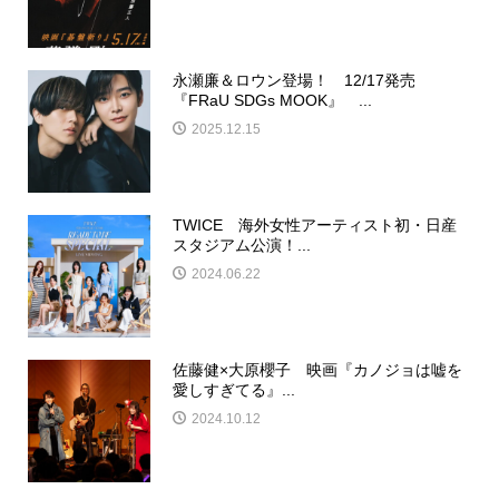
永瀬廉＆ロウン登場！ 12/17発売
『FRaU SDGs MOOK』 ...
2025.12.15
TWICE 海外女性アーティスト初・日産
スタジアム公演！...
2024.06.22
佐藤健×大原櫻子 映画『カノジョは嘘を
愛しすぎてる』...
2024.10.12