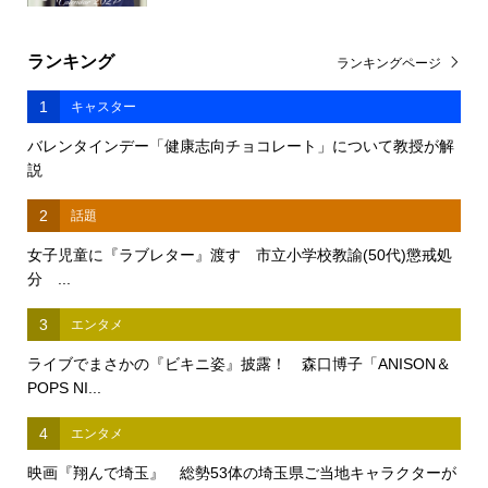
ランキング
ランキングページ
1
キャスター
バレンタインデー「健康志向チョコレート」について教授が解
説
2
話題
女子児童に『ラブレター』渡す 市立小学校教諭(50代)懲戒処
分 ...
3
エンタメ
ライブでまさかの『ビキニ姿』披露！ 森口博子「ANISON＆
POPS NI...
4
エンタメ
映画『翔んで埼玉』 総勢53体の埼玉県ご当地キャラクターが