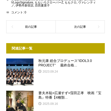
VLogoSignature
,
ももいろクローバーZ
,
ももクロ
,
ヴァレンティ
ノ
,
伊勢丹新宿店
,
百田夏菜子
コメント:
0
関連記事一覧
秋元康 総合プロデュース“IDOL3.0
PROJECT” 最終合格...
2023.09.24
妻夫木聡×広瀬すず×窪田正孝 映画『宝
島』特番【4種類...
2025.09.16