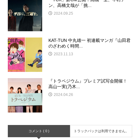
ン、高橋文哉が「挑...
2024.09.25
KAT-TUN 中丸雄一 初連載マンガ『山田君
のざわめく時間...
2023.11.13
『トラペジウム』プレミア試写会開催！
高山一実(乃木...
2024.04.26
コメント ( 0 )
トラックバックは利用できません。