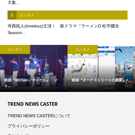
大集...
5
エンタメ
寺西拓人(timelesz)主演！ 新ドラマ『ラーメンD 松平國光
Season...
エンタメ
エンタメ
完全撮り下ろし「2027年版 羽生結...
【中島裕翔】初写真展 『7okyo
c...
TREND NEWS CASTER
TREND NEWS CASTERについて
プライバシーポリシー