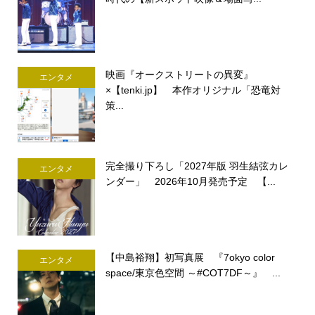
映画『オークストリートの異変』
エンタメ
×【tenki.jp】 本作オリジナル「恐竜対
策...
完全撮り下ろし「2027年版 羽生結弦カレ
エンタメ
ンダー」 2026年10月発売予定 【...
【中島裕翔】初写真展 『7okyo color
エンタメ
space/東京色空間 ～#COT7DF～』 ...