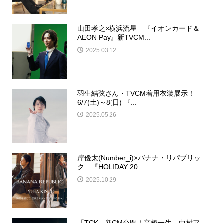
山田孝之×横浜流星 『イオンカード＆
AEON Pay』新TVCM...
2025.03.12
羽生結弦さん・TVCM着用衣装展示！
6/7(土)～8(日) 『...
2025.05.26
岸優太(Number_i)×バナナ・リパブリッ
ク 『HOLIDAY 20...
2025.10.29
「TCK」新CM公開！高橋一生、中村ア