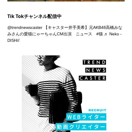
Tik Tokチャンネル配信中
@trendnewscaster
【キャスター井手美希】元AKB48高橋みな
みさんの愛猫にゃーちゃんCM出演 ニュース
#猫
♬ Neko -
DISH//