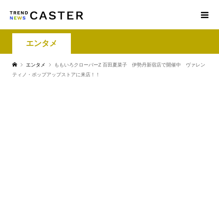
エンタメ
エンタメ
ももいろクローバーZ 百田夏菜子 伊勢丹新宿店で開催中 ヴァレン
ティノ・ポップアップストアに来店！！