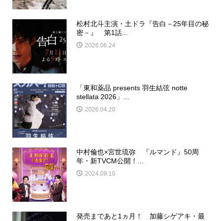
松村北斗主演・土ドラ『告白－25年目の秘
密－』 第1話...
2026.06.24
「東和薬品 presents 羽生結弦 notte
stellata 2026」...
2026.04.20
中村倫也×宮世琉弥 『ルマンド』50周
年・新TVCM公開！...
2024.09.10
発売まであと1ヵ月！ 加藤シゲアキ・最