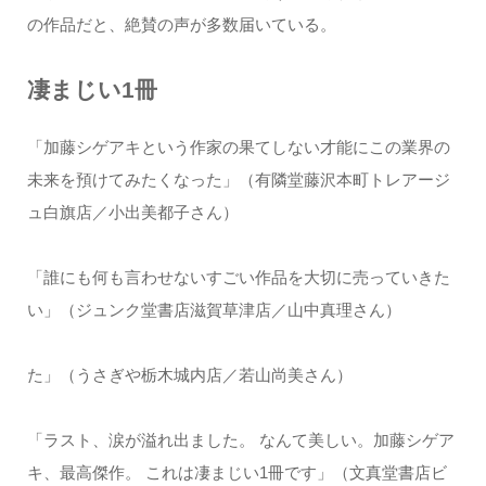
の作品だと、絶賛の声が多数届いている。
凄まじい1冊
「加藤シゲアキという作家の果てしない才能にこの業界の
未来を預けてみたくなった」（有隣堂藤沢本町トレアージ
ュ白旗店／小出美都子さん）
「誰にも何も言わせないすごい作品を大切に売っていきた
い」（ジュンク堂書店滋賀草津店／山中真理さん）
た」（うさぎや栃木城内店／若山尚美さん）
「ラスト、涙が溢れ出ました。 なんて美しい。加藤シゲア
キ、最高傑作。 これは凄まじい1冊です」（文真堂書店ビ