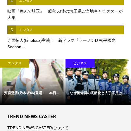
4
エンタメ
映画『翔んで埼玉』 総勢53体の埼玉県ご当地キャラクターが
大集...
5
エンタメ
寺西拓人(timelesz)主演！ 新ドラマ『ラーメンD 松平國光
Season...
ビジネス
ライフスタイル
「病気」から「人」を診る医療へ
F1全戦を2人で現地観戦、航空券
―...
と...
TREND NEWS CASTER
TREND NEWS CASTERについて