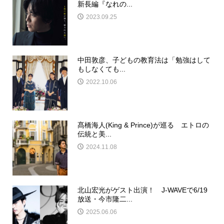
新長編『なれの...
2023.09.25
中田敦彦、子どもの教育法は「勉強はして
もしなくても...
2022.10.06
髙橋海人(King & Prince)が巡る エトロの
伝統と美...
2024.11.08
北山宏光がゲスト出演！ J-WAVEで6/19
放送・今市隆二...
2025.06.06