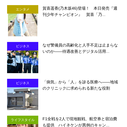
賀喜遥香(乃木坂46)登場！ 本日発売『週
エンタメ
刊少年チャンピオン』 賀喜「乃...
なぜ警備員の高齢化と人手不足は止まらな
ビジネス
いのか――待遇改善とデジタル活用...
「病気」から「人」を診る医療へ――地域
ビジネス
のクリニックに求められる新たな役割
F1全戦を2人で現地観戦、航空券と宿泊費
ライフスタイル
も提供 ハイネケンが異例のキャン...