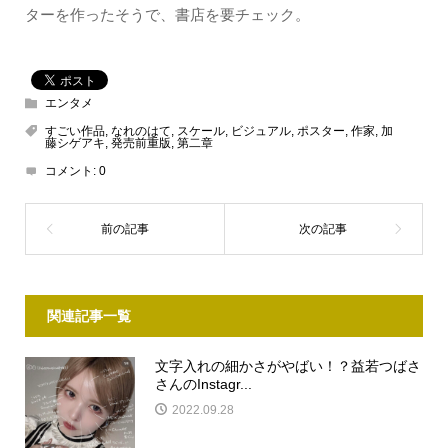
ターを作ったそうで、書店を要チェック。
エンタメ
すごい作品
,
なれのはて
,
スケール
,
ビジュアル
,
ポスター
,
作家
,
加
藤シゲアキ
,
発売前重版
,
第二章
コメント:
0
関連記事一覧
文字入れの細かさがやばい！？益若つばさ
さんのInstagr...
2022.09.28