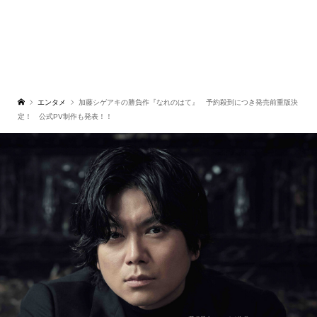
エンタメ
加藤シゲアキの勝負作『なれのはて』 予約殺到につき発売前重版決
定！ 公式PV制作も発表！！