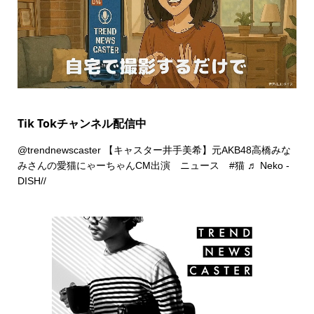
Tik Tokチャンネル配信中
@trendnewscaster
【キャスター井手美希】元AKB48高橋みな
みさんの愛猫にゃーちゃんCM出演 ニュース
#猫
♬ Neko -
DISH//