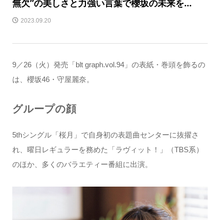
無欠”の美しさと力強い言葉で櫻坂の未来を…
2023.09.20
9／26（火）発売「blt graph.vol.94」の表紙・巻頭を飾るの
は、櫻坂46・守屋麗奈。
グループの顔
5thシングル「桜月」で自身初の表題曲センターに抜擢さ
れ、曜日レギュラーを務めた「ラヴィット！」（TBS系）
のほか、多くのバラエティー番組に出演。