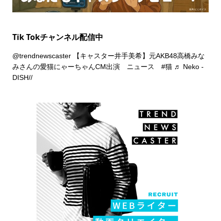
Tik Tokチャンネル配信中
@trendnewscaster
【キャスター井手美希】元AKB48高橋みな
みさんの愛猫にゃーちゃんCM出演 ニュース
#猫
♬ Neko -
DISH//