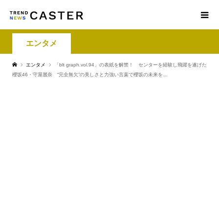
エンタメ
エンタメ
「blt graph.vol.94」の表紙を解禁！ センターを経験し飛躍を遂げた
櫻坂46・守屋麗奈 “完全無欠”の美しさと力強い言葉で櫻坂の未来を…