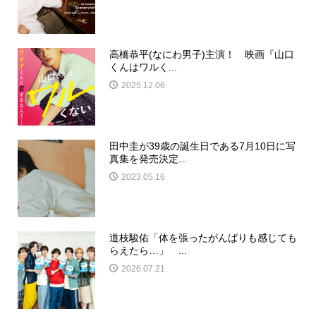
高橋恭平(なにわ男子)主演！ 映画『山口
くんはワルく...
2025.12.06
田中圭が39歳の誕生日である7月10日に写
真集を発売決定...
2023.05.16
道枝駿佑「体を張ったがんばりも感じても
らえたら…」 ...
2026.07.21