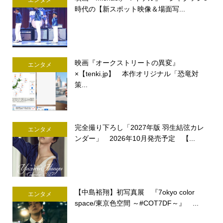
時代の【新スポット映像＆場面写...
映画『オークストリートの異変』
エンタメ
×【tenki.jp】 本作オリジナル「恐竜対
策...
完全撮り下ろし「2027年版 羽生結弦カレ
エンタメ
ンダー」 2026年10月発売予定 【...
【中島裕翔】初写真展 『7okyo color
エンタメ
space/東京色空間 ～#COT7DF～』 ...