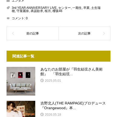
エンタメ
3rd YEAR ANNIVERSARY LIVE
,
センター
,
一期生
,
卒業
,
土生瑞
穂
,
守屋麗奈
,
承認欲求
,
桜月
,
櫻坂46
コメント:
0
関連記事一覧
あなたのお部屋が『羽生結弦さん美術
館』 「羽生結弦...
2025.05.01
吉野北人(THE RAMPAGE)プロデュース
『Orangewood』本...
2026.05.18