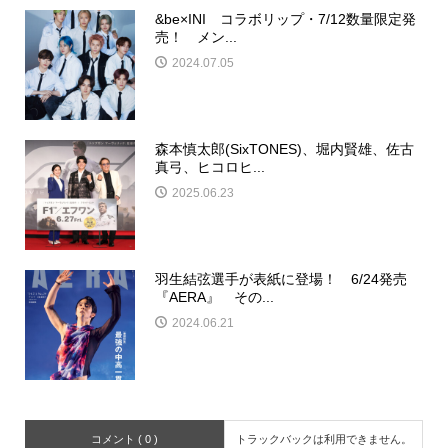
&be×INI コラボリップ・7/12数量限定発
売！ メン...
2024.07.05
森本慎太郎(SixTONES)、堀内賢雄、佐古
真弓、ヒコロヒ...
2025.06.23
羽生結弦選手が表紙に登場！ 6/24発売
『AERA』 その...
2024.06.21
コメント ( 0 )
トラックバックは利用できません。