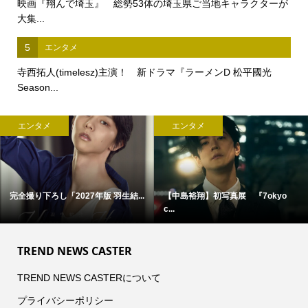
映画『翔んで埼玉』 総勢53体の埼玉県ご当地キャラクターが
大集...
5
エンタメ
寺西拓人(timelesz)主演！ 新ドラマ『ラーメンD 松平國光
Season...
エンタメ
エンタメ
o
菊池風磨(timelesz)出演！
髙橋海人(King & Prince)来場...
【NEC...
TREND NEWS CASTER
TREND NEWS CASTERについて
プライバシーポリシー