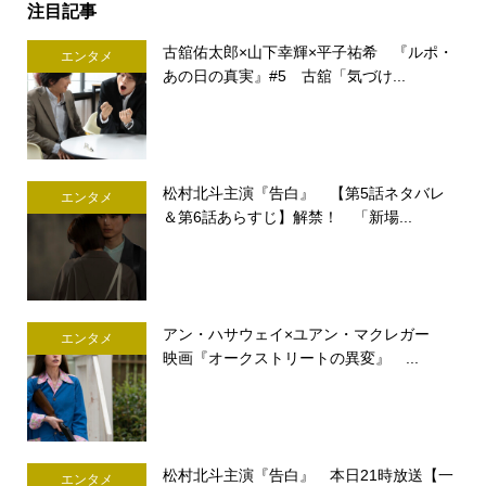
注目記事
古舘佑太郎×山下幸輝×平子祐希 『ルポ・
エンタメ
あの日の真実』#5 古舘「気づけ...
松村北斗主演『告白』 【第5話ネタバレ
エンタメ
＆第6話あらすじ】解禁！ 「新場...
アン・ハサウェイ×ユアン・マクレガー
エンタメ
映画『オークストリートの異変』 ...
松村北斗主演『告白』 本日21時放送【一
エンタメ