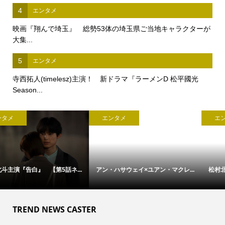
4
エンタメ
映画『翔んで埼玉』 総勢53体の埼玉県ご当地キャラクターが
大集...
5
エンタメ
寺西拓人(timelesz)主演！ 新ドラマ『ラーメンD 松平國光
Season...
エンタメ
エンタメ
アン・ハサウェイ×ユアン・マクレ...
松村北斗主演『告白』 本日21時...
TREND NEWS CASTER