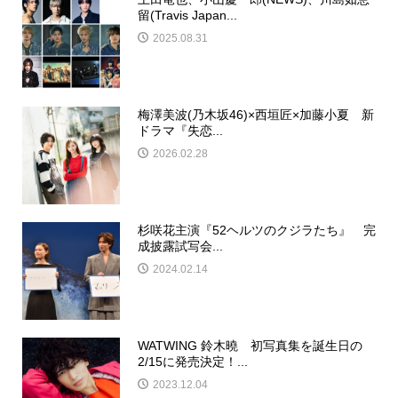
留(Travis Japan...
2025.08.31
梅澤美波(乃木坂46)×西垣匠×加藤小夏 新
ドラマ『失恋...
2026.02.28
杉咲花主演『52ヘルツのクジラたち』 完
成披露試写会...
2024.02.14
WATWING 鈴木曉 初写真集を誕生日の
2/15に発売決定！...
2023.12.04