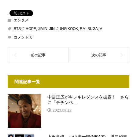
エンタメ
BTS
,
J-HOPE
,
JIMIN
,
JIN
,
JUNG KOOK
,
RM
,
SUGA
,
V
コメント:
0
関連記事一覧
中居正広がキレキレダンスを披露！ さら
に「チチンペ...
2023.09.12
上田竜也、小山慶一郎(NEWS)、川島如恵