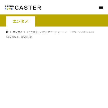
エンタメ
エンタメ
7人が仲良くパジャマパーティー！？ 「XYLITOL×BTS Let’s
XYLITOL！」新CM公開