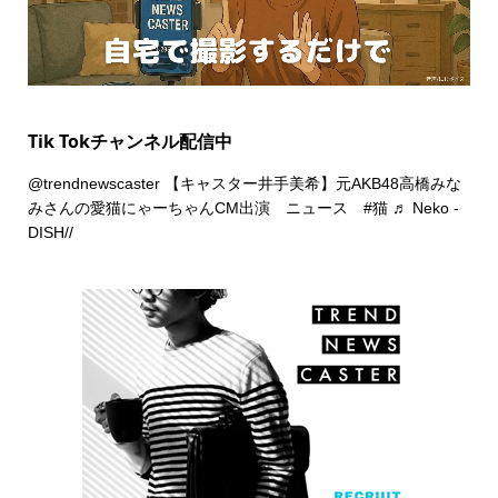
Tik Tokチャンネル配信中
@trendnewscaster
【キャスター井手美希】元AKB48高橋みな
みさんの愛猫にゃーちゃんCM出演 ニュース
#猫
♬ Neko -
DISH//