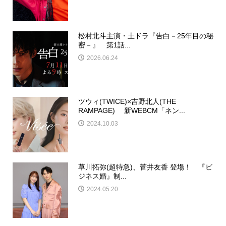
松村北斗主演・土ドラ『告白－25年目の秘
密－』 第1話...
2026.06.24
ツウィ(TWICE)×吉野北人(THE
RAMPAGE) 新WEBCM「ネン...
2024.10.03
草川拓弥(超特急)、菅井友香 登場！ 『ビ
ジネス婚』制...
2024.05.20