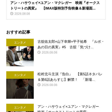
アン・ハサウェイ×ユアン・マクレガー 映画『オークス
トリートの異変』 【IMAX版特別予告映像＆新場面...
2026.08.08
おすすめ記事
古舘佑太郎×山下幸輝×平子祐希 『ルポ・
エンタメ
あの日の真実』#5 古舘「気づけ...
2026.08.08
松村北斗主演『告白』 【第5話ネタバレ
エンタメ
＆第6話あらすじ】解禁！ 「新場...
2026.08.08
アン・ハサウェイ×ユアン・マクレガー
エンタメ