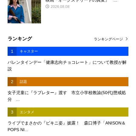
映画『オークストリートの異変』 ...
2026.08.08
ランキング
ランキングページ
1
キャスター
バレンタインデー「健康志向チョコレート」について教授が解
説
2
話題
女子児童に『ラブレター』渡す 市立小学校教諭(50代)懲戒処
分 ...
3
エンタメ
ライブでまさかの『ビキニ姿』披露！ 森口博子「ANISON＆
POPS NI...