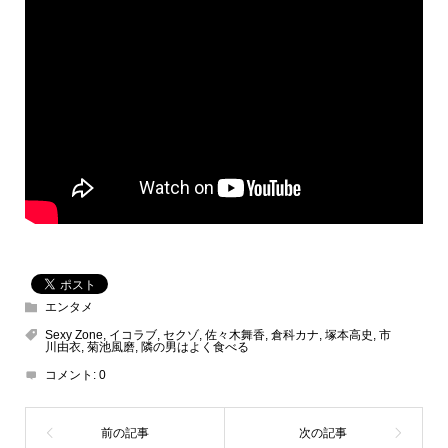
エンタメ
Sexy Zone
,
イコラブ
,
セクゾ
,
佐々木舞香
,
倉科カナ
,
塚本高史
,
市
川由衣
,
菊池風磨
,
隣の男はよく食べる
コメント:
0