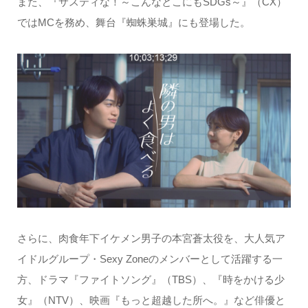
また、『サスティな！～こんなとこにもSDGs～』（CX）
ではMCを務め、舞台『蜘蛛巣城』にも登場した。
さらに、肉食年下イケメン男子の本宮蒼太役を、大人気ア
イドルグループ・Sexy Zoneのメンバーとして活躍する一
方、ドラマ『ファイトソング』（TBS）、『時をかける少
女』（NTV）、映画『もっと超越した所へ。』など俳優と