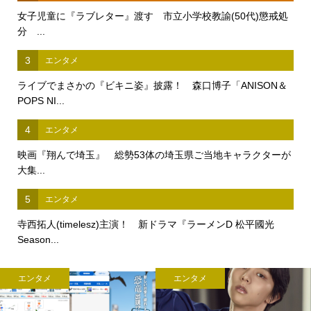
女子児童に『ラブレター』渡す 市立小学校教諭(50代)懲戒処
分 ...
3
エンタメ
ライブでまさかの『ビキニ姿』披露！ 森口博子「ANISON＆
POPS NI...
4
エンタメ
映画『翔んで埼玉』 総勢53体の埼玉県ご当地キャラクターが
大集...
5
エンタメ
寺西拓人(timelesz)主演！ 新ドラマ『ラーメンD 松平國光
Season...
エンタメ
エンタメ