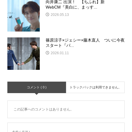
向井康二 出演！ 【ちふれ】新
WebCM『美白に、まっす...
2026.05.13
篠原涼子×ジェシー×藤木直人 ついに今夜
スタート『パ...
2026.01.11
コメント ( 0 )
トラックバックは利用できません。
この記事へのコメントはありません。
名前 ( 必須 )