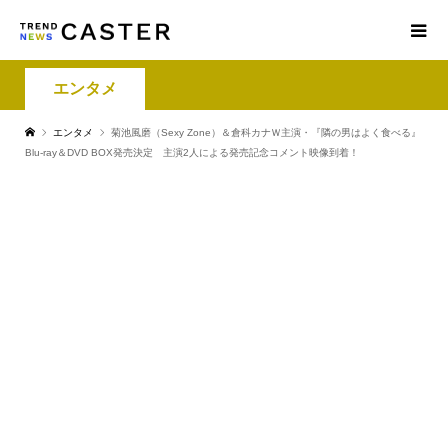
エンタメ
エンタメ
菊池風磨（Sexy Zone）＆倉科カナＷ主演・『隣の男はよく食べる』
Blu-ray＆DVD BOX発売決定 主演2人による発売記念コメント映像到着！