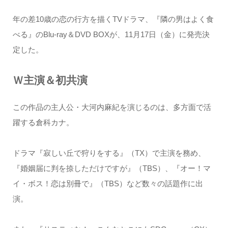
年の差10歳の恋の行方を描くTVドラマ、『隣の男はよく食
べる』のBlu-ray＆DVD BOXが、11月17日（金）に発売決
定した。
Ｗ主演＆初共演
この作品の主人公・大河内麻紀を演じるのは、多方面で活
躍する倉科カナ。
ドラマ『寂しい丘で狩りをする』（TX）で主演を務め、
『婚姻届に判を捺しただけですが』（TBS）、『オー！マ
イ・ボス！恋は別冊で』（TBS）など数々の話題作に出
演。