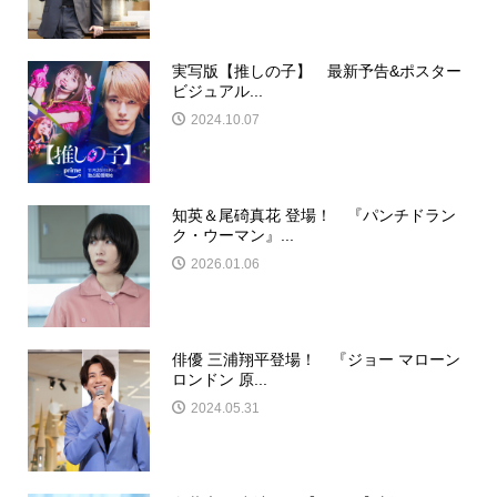
実写版【推しの子】 最新予告&ポスター
ビジュアル...
2024.10.07
知英＆尾碕真花 登場！ 『パンチドラン
ク・ウーマン』...
2026.01.06
俳優 三浦翔平登場！ 『ジョー マローン
ロンドン 原...
2024.05.31