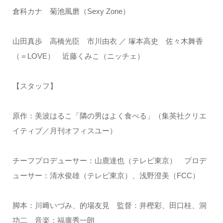
倉科カナ 菊池風磨（Sexy Zone）
山田真歩 高橋光臣 市川由衣 ／ 塚本高史 佐々木舞香
（＝LOVE） 近藤くみこ（ニッチェ）
【スタッフ】
原作：美波はるこ「隣の男はよく食べる」（集英社クリエ
イティブ／月刊オフィスユー）
チーフプロデューサー：山鹿達也（テレビ東京） プロデ
ューサー：清水俊雄（テレビ東京）、浅野澄美（FCC）
脚本：川﨑いづみ、的場友見 監督：井樫彩、田口桂、洞
功二 音楽：福廣秀一朗