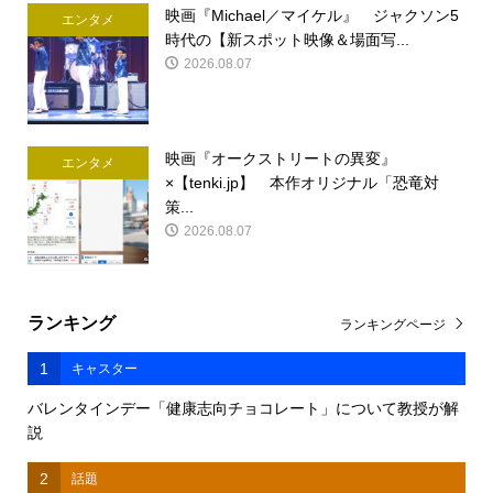
映画『Michael／マイケル』 ジャクソン5
エンタメ
時代の【新スポット映像＆場面写...
2026.08.07
映画『オークストリートの異変』
エンタメ
×【tenki.jp】 本作オリジナル「恐竜対
策...
2026.08.07
ランキング
ランキングページ
1
キャスター
バレンタインデー「健康志向チョコレート」について教授が解
説
2
話題