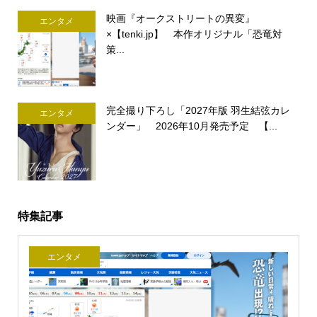
映画『オークストリートの異変』
エンタメ
×【tenki.jp】 本作オリジナル「恐竜対
策...
完全撮り下ろし「2027年版 羽生結弦カレ
エンタメ
ンダー」 2026年10月発売予定 【...
特集記事
エンタメ