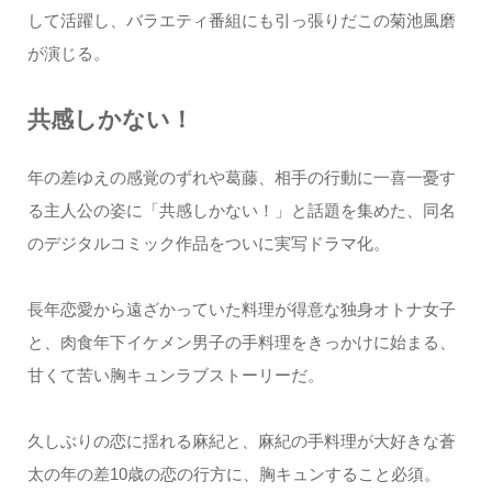
して活躍し、バラエティ番組にも引っ張りだこの菊池風磨
が演じる。
共感しかない！
年の差ゆえの感覚のずれや葛藤、相手の行動に一喜一憂す
る主人公の姿に「共感しかない！」と話題を集めた、同名
のデジタルコミック作品をついに実写ドラマ化。
長年恋愛から遠ざかっていた料理が得意な独身オトナ女子
と、肉食年下イケメン男子の手料理をきっかけに始まる、
甘くて苦い胸キュンラブストーリーだ。
久しぶりの恋に揺れる麻紀と、麻紀の手料理が大好きな蒼
太の年の差10歳の恋の行方に、胸キュンすること必須。