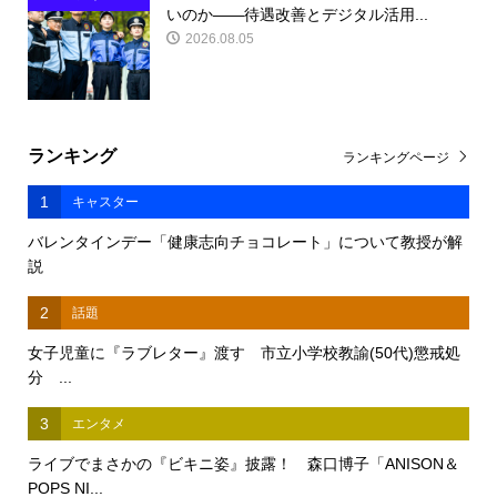
いのか――待遇改善とデジタル活用...
2026.08.05
ランキング
ランキングページ
1
キャスター
バレンタインデー「健康志向チョコレート」について教授が解
説
2
話題
女子児童に『ラブレター』渡す 市立小学校教諭(50代)懲戒処
分 ...
3
エンタメ
ライブでまさかの『ビキニ姿』披露！ 森口博子「ANISON＆
POPS NI...