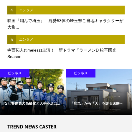
4
エンタメ
映画『翔んで埼玉』 総勢53体の埼玉県ご当地キャラクターが
大集...
5
エンタメ
寺西拓人(timelesz)主演！ 新ドラマ『ラーメンD 松平國光
Season...
ビジネス
ビジネス
なぜ警備員の高齢化と人手不足は...
「病気」から「人」を診る医療へ
―...
TREND NEWS CASTER