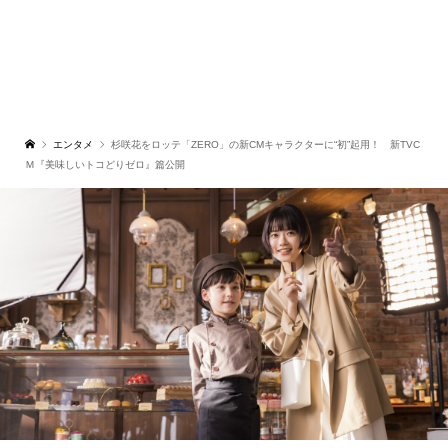
エンタメ
杉咲花をロッテ「ZERO」の新CMキャラクターに“初”起用！ 新TVC
Ｍ『美味しいトコどりゼロ』篇公開