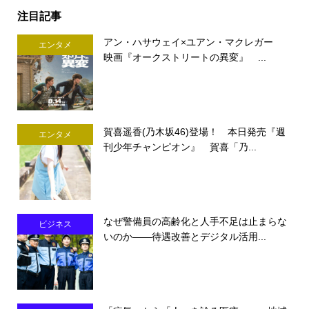
注目記事
アン・ハサウェイ×ユアン・マクレガー
エンタメ
映画『オークストリートの異変』 ...
賀喜遥香(乃木坂46)登場！ 本日発売『週
エンタメ
刊少年チャンピオン』 賀喜「乃...
なぜ警備員の高齢化と人手不足は止まらな
ビジネス
いのか――待遇改善とデジタル活用...