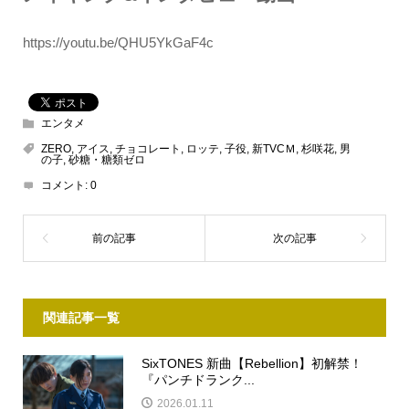
https://youtu.be/QHU5YkGaF4c
エンタメ
ZERO
,
アイス
,
チョコレート
,
ロッテ
,
子役
,
新TVCＭ
,
杉咲花
,
男
の子
,
砂糖・糖類ゼロ
コメント:
0
関連記事一覧
SixTONES 新曲【Rebellion】初解禁！
『パンチドランク...
2026.01.11