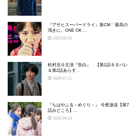
『アサヒスーパードライ』新CM「最高の
渇きに。ONE OK ...
2023.06.02
松村北斗主演『告白』 【第1話ネタバレ
＆第2話あらす...
2026.07.11
『ちはやふる－めぐり－』 今夜放送【第7
話みどころ】...
2025.08.20