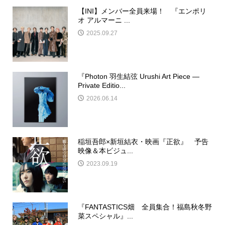
【INI】メンバー全員来場！ 『エンポリ
オ アルマーニ ...
2025.09.27
『Photon 羽生結弦 Urushi Art Piece ―
Private Editio...
2026.06.14
稲垣吾郎×新垣結衣・映画『正欲』 予告
映像＆本ビジュ...
2023.09.19
『FANTASTICS畑 全員集合！福島秋冬野
菜スペシャル』...