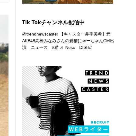
Tik Tokチャンネル配信中
@trendnewscaster
【キャスター井手美希】元
AKB48高橋みなみさんの愛猫にゃーちゃんCM出
演 ニュース
#猫
♬ Neko - DISH//