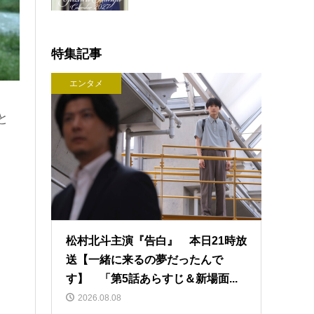
特集記事
エンタメ
と
松村北斗主演『告白』 本日21時放
送【一緒に来るの夢だったんで
す】 「第5話あらすじ＆新場面...
2026.08.08