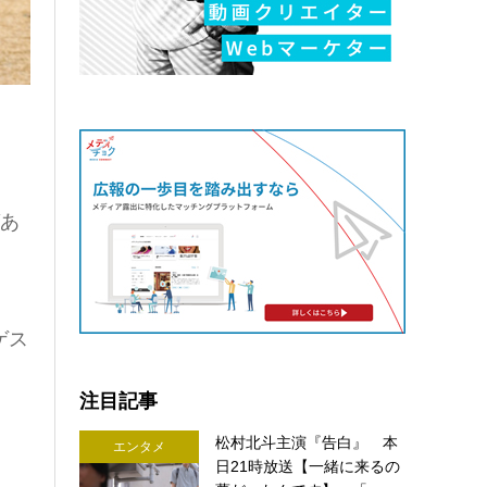
ばあ
ゲス
注目記事
松村北斗主演『告白』 本
エンタメ
日21時放送【一緒に来るの