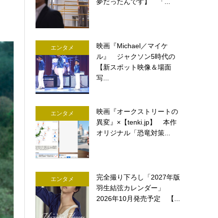
夢だったんです】 「...
映画『Michael／マイケ
エンタメ
ル』 ジャクソン5時代の
【新スポット映像＆場面
写...
映画『オークストリートの
エンタメ
異変』×【tenki.jp】 本作
オリジナル「恐竜対策...
完全撮り下ろし「2027年版
エンタメ
羽生結弦カレンダー」
2026年10月発売予定 【...