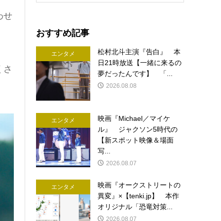
わせ
おすすめ記事
松村北斗主演『告白』 本
エンタメ
日21時放送【一緒に来るの
くさ
夢だったんです】 「...
2026.08.08
映画『Michael／マイケ
エンタメ
ル』 ジャクソン5時代の
【新スポット映像＆場面
写...
2026.08.07
映画『オークストリートの
エンタメ
異変』×【tenki.jp】 本作
オリジナル「恐竜対策...
2026.08.07