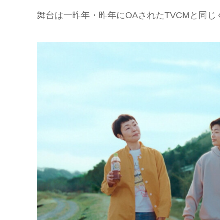
舞台は一昨年・昨年にOAされたTVCMと同