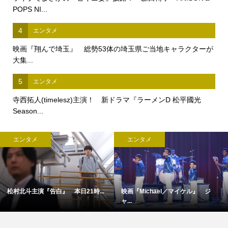
POPS NI...
4
エンタメ
映画『翔んで埼玉』 総勢53体の埼玉県ご当地キャラクターが
大集...
5
エンタメ
寺西拓人(timelesz)主演！ 新ドラマ『ラーメンD 松平國光
Season...
エンタメ
エンタメ
映画『オークストリートの異変』×...
完全撮り下ろし「2027年版 羽生結...