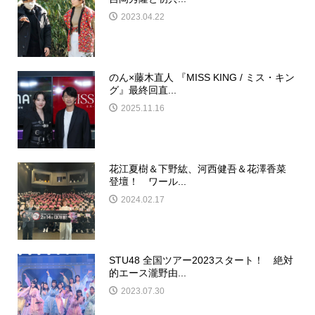
2023.04.22
のん×藤木直人 『MISS KING / ミス・キン
グ』最終回直...
2025.11.16
花江夏樹＆下野紘、河西健吾＆花澤香菜
登壇！ ワール...
2024.02.17
STU48 全国ツアー2023スタート！ 絶対
的エース瀧野由...
2023.07.30