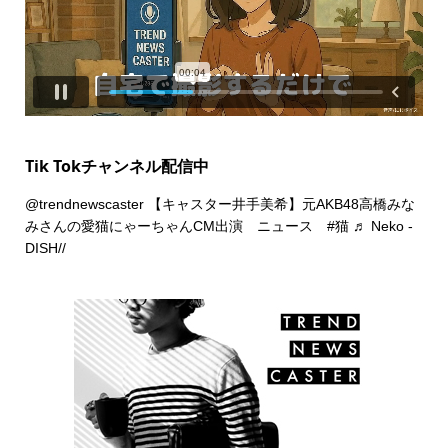
Tik Tokチャンネル配信中
@trendnewscaster
【キャスター井手美希】元AKB48高橋みな
みさんの愛猫にゃーちゃんCM出演 ニュース
#猫
♬ Neko -
DISH//