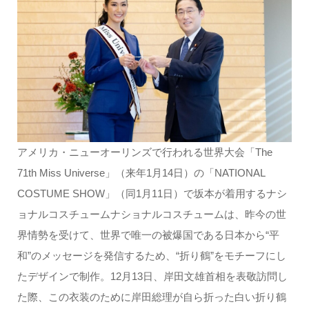
アメリカ・ニューオーリンズで行われる世界大会「The
71th Miss Universe」（来年1月14日）の「NATIONAL
COSTUME SHOW」（同1月11日）で坂本が着用するナシ
ョナルコスチュームナショナルコスチュームは、昨今の世
界情勢を受けて、世界で唯一の被爆国である日本から“平
和”のメッセージを発信するため、“折り鶴”をモチーフにし
たデザインで制作。12月13日、岸田文雄首相を表敬訪問し
た際、この衣装のために岸田総理が自ら折った白い折り鶴