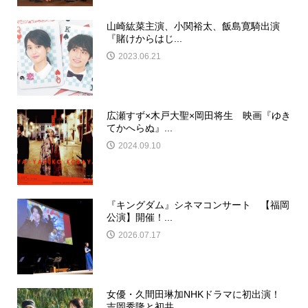
山崎紘菜主演、小関裕太、飯島寛騎出演
『賭けからはじ...
2023.06.21
広瀬すず×木戸大聖×岡田将生 映画『ゆき
てかへらぬ』...
2024.09.10
『キングダム』シネマコンサート 【福岡
公演】開催！...
2026.07.17
女優・久間田琳加NHKドラマに初出演！
吉岡秀隆と初共...