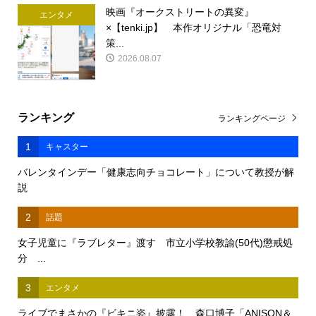
映画『オークストリートの異変』
エンタメ
×【tenki.jp】 本作オリジナル「恐竜対
策...
2026.08.07
ランキング
ランキングページ
1
キャスター
バレンタインデー「健康志向チョコレート」について教授が解
説
2
話題
女子児童に『ラブレター』渡す 市立小学校教諭(50代)懲戒処
分 ...
3
エンタメ
ライブでまさかの『ビキニ姿』披露！ 森口博子「ANISON＆