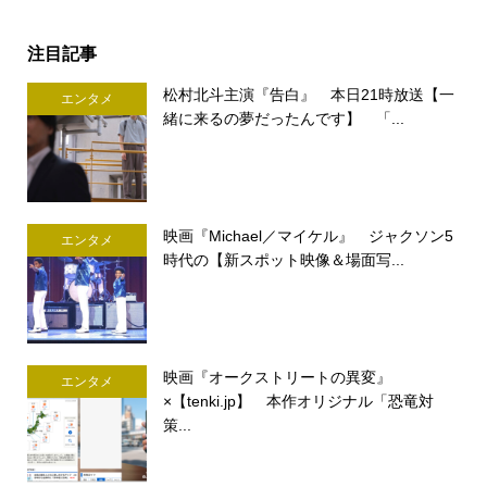
注目記事
松村北斗主演『告白』 本日21時放送【一
エンタメ
緒に来るの夢だったんです】 「...
映画『Michael／マイケル』 ジャクソン5
エンタメ
時代の【新スポット映像＆場面写...
映画『オークストリートの異変』
エンタメ
×【tenki.jp】 本作オリジナル「恐竜対
策...