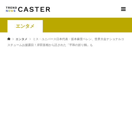
エンタメ
エンタメ
ミス・ユニバース日本代表・坂本麻里ベレン、世界大会ナショナルコ
スチュームお披露目！岸田首相から託された「平和の折り鶴」も