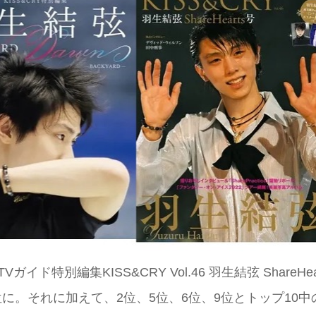
特別編集KISS&CRY Vol.46 羽生結弦 ShareHear
」が1位に。それに加えて、2位、5位、6位、9位とトップ10中