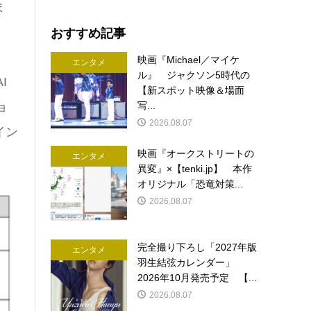
ま
おすすめ記事
映画『Michael／マイケ
エンタメ
ル』 ジャクソン5時代の
I
【新スポット映像＆場面
ョ
写...
2026.08.07
イン
映画『オークストリートの
エンタメ
異変』×【tenki.jp】 本作
オリジナル「恐竜対策...
2026.08.07
完全撮り下ろし「2027年版
エンタメ
羽生結弦カレンダー」
2026年10月発売予定 【...
2026.08.07