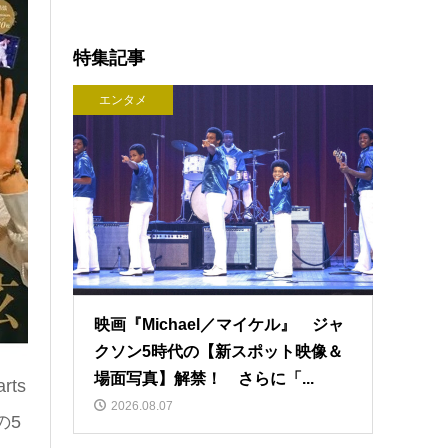
特集記事
エンタメ
映画『Michael／マイケル』 ジャ
クソン5時代の【新スポット映像＆
場面写真】解禁！ さらに「...
ts
2026.08.07
の5