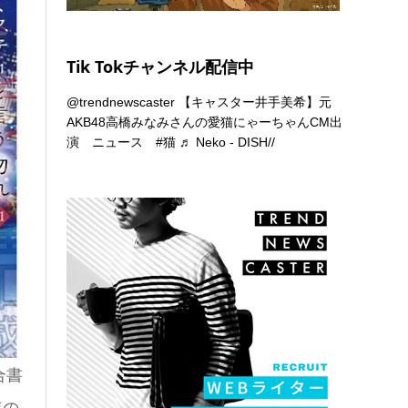
Tik Tokチャンネル配信中
@trendnewscaster
【キャスター井手美希】元
AKB48高橋みなみさんの愛猫にゃーちゃんCM出
演 ニュース
#猫
♬ Neko - DISH//
合書
年の