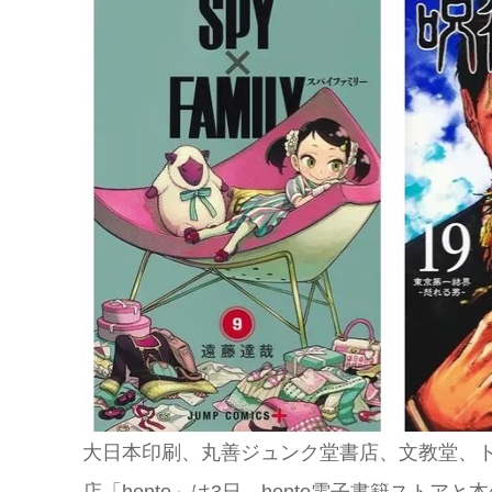
大日本印刷、丸善ジュンク堂書店、文教堂、
店「honto」は3日、honto電子書籍スト