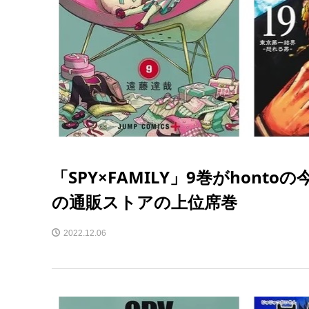
「SPY×FAMILY」9巻がhon
の通販ストアの上位席巻
2022.12.06