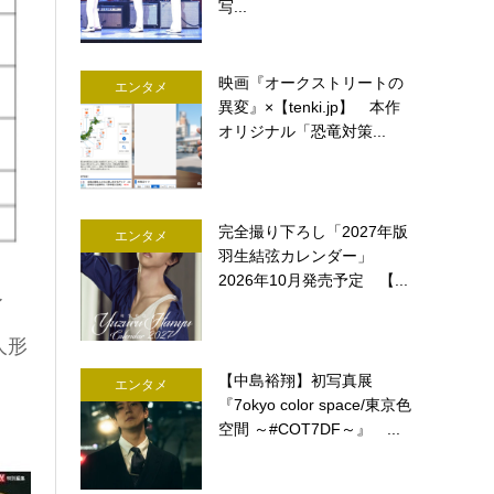
写...
映画『オークストリートの
エンタメ
異変』×【tenki.jp】 本作
オリジナル「恐竜対策...
完全撮り下ろし「2027年版
エンタメ
羽生結弦カレンダー」
2026年10月発売予定 【...
イ
人形
【中島裕翔】初写真展
エンタメ
『7okyo color space/東京色
空間 ～#COT7DF～』 ...