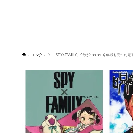
エンタメ
「SPY×FAMILY」9巻がhontoの今年最も売