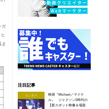
ンガ
、ヒ
温ま
注目記事
映画『Michael／マイケ
エンタメ
ル』 ジャクソン5時代の
【新スポット映像＆場面