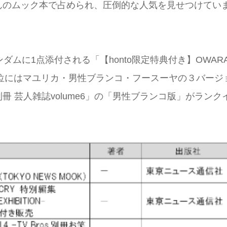
んのムック本で占められ、圧倒的な人気を見せつけてい
ムに1点添付される「【honto限定特典付き】OWARA
ブロス-」、7位にはマユリカ・男性ブランコ・フースーヤの３バージ
 芸人雑誌volume6」の「男性ブランコ版」がランク