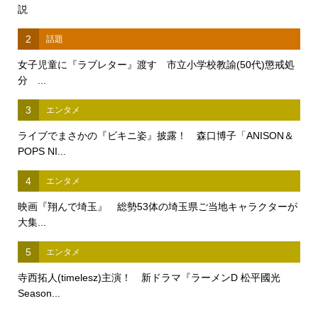
説
2
話題
女子児童に『ラブレター』渡す 市立小学校教諭(50代)懲戒処
分 ...
3
エンタメ
ライブでまさかの『ビキニ姿』披露！ 森口博子「ANISON＆
POPS NI...
4
エンタメ
映画『翔んで埼玉』 総勢53体の埼玉県ご当地キャラクターが
大集...
5
エンタメ
寺西拓人(timelesz)主演！ 新ドラマ『ラーメンD 松平國光
Season...