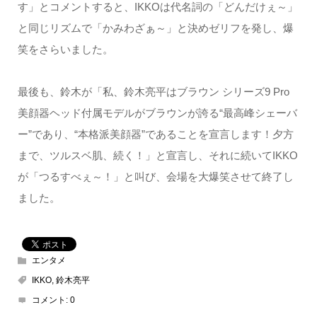
す」とコメントすると、IKKOは代名詞の「どんだけぇ～」
と同じリズムで「かみわざぁ～」と決めゼリフを発し、爆
笑をさらいました。
最後も、鈴木が「私、鈴木亮平はブラウン シリーズ9 Pro
美顔器ヘッド付属モデルがブラウンが誇る“最高峰シェーバ
ー”であり、“本格派美顔器”であることを宣言します！夕方
まで、ツルスベ肌、続く！」と宣言し、それに続いてIKKO
が「つるすべぇ～！」と叫び、会場を大爆笑させて終了し
ました。
エンタメ
IKKO
,
鈴木亮平
コメント:
0