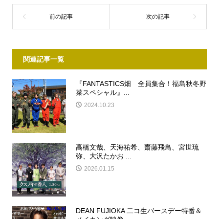
関連記事一覧
『FANTASTICS畑 全員集合！福島秋冬野
菜スペシャル』...
2024.10.23
高橋文哉、天海祐希、齋藤飛鳥、宮世琉
弥、大沢たかお ...
2026.01.15
DEAN FUJIOKA 二コ生バースデー特番＆