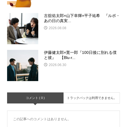
古舘佑太郎×山下幸輝×平子祐希 『ルポ・
あの日の真実...
2026.08.08
伊藤健太郎×寛一郎『100日後に別れる僕
と彼』 【Blu-r...
2026.06.30
コメント ( 0 )
トラックバックは利用できません。
この記事へのコメントはありません。