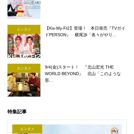
【Kis-My-Ft2】登場！ 本日発売『TVガイ
エンタメ
ドPERSON』 横尾渉「各々がやり...
9/4(金)スタート！ 『北山宏光 THE
エンタメ
WORLD BEYOND』 北山「このような
形...
特集記事
エンタメ