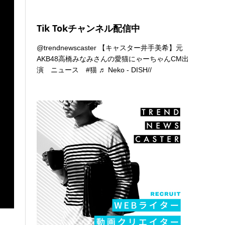
Tik Tokチャンネル配信中
@trendnewscaster
【キャスター井手美希】元
AKB48高橋みなみさんの愛猫にゃーちゃんCM出
演 ニュース
#猫
♬ Neko - DISH//