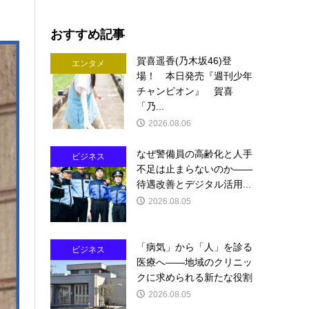
おすすめ記事
賀喜遥香(乃木坂46)登
エンタメ
場！ 本日発売『週刊少年
チャンピオン』 賀喜
「乃...
2026.08.06
なぜ警備員の高齢化と人手
ビジネス
不足は止まらないのか――
待遇改善とデジタル活用...
2026.08.05
「病気」から「人」を診る
ビジネス
医療へ――地域のクリニッ
クに求められる新たな役割
2026.08.05