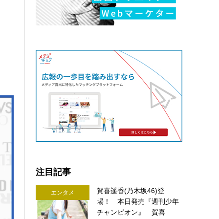
注目記事
賀喜遥香(乃木坂46)登
エンタメ
場！ 本日発売『週刊少年
チャンピオン』 賀喜