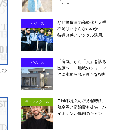
「乃...
なぜ警備員の高齢化と人手
ビジネス
不足は止まらないのか――
待遇改善とデジタル活用...
「病気」から「人」を診る
ビジネス
医療へ――地域のクリニッ
もひ
クに求められる新たな役割
F1全戦を2人で現地観戦、
ライフスタイル
航空券と宿泊費も提供 ハ
イネケンが異例のキャン...