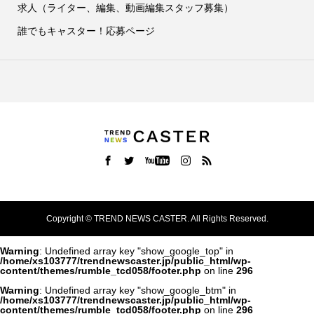
求人（ライター、編集、動画編集スタッフ募集）
誰でもキャスター！応募ページ
Copyright ©
TREND NEWS CASTER. All Rights Reserved.
Warning
: Undefined array key "show_google_top" in
/home/xs103777/trendnewscaster.jp/public_html/wp-
content/themes/rumble_tcd058/footer.php
on line
296
Warning
: Undefined array key "show_google_btm" in
/home/xs103777/trendnewscaster.jp/public_html/wp-
content/themes/rumble_tcd058/footer.php
on line
296