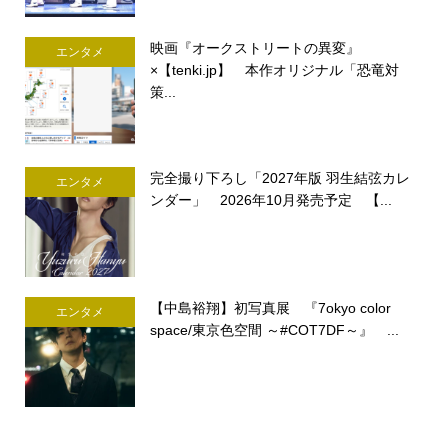
映画『オークストリートの異変』
エンタメ
×【tenki.jp】 本作オリジナル「恐竜対
策...
完全撮り下ろし「2027年版 羽生結弦カレ
エンタメ
ンダー」 2026年10月発売予定 【...
【中島裕翔】初写真展 『7okyo color
エンタメ
space/東京色空間 ～#COT7DF～』 ...