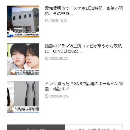
愛知豊明市で「スマホ1日2時間」条例が開
始。その中身...
2025.10.01
話題のドラマW主演コンビが華やかな表紙
に！GINGER2023...
2023.08.25
インク減った!? SNSで話題のボールペン問
題、検証＆メ...
2023.04.25
コメント ( 0 )
トラックバックは利用できません。