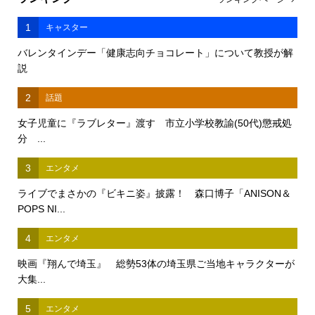
1
キャスター
バレンタインデー「健康志向チョコレート」について教授が解
説
2
話題
女子児童に『ラブレター』渡す 市立小学校教諭(50代)懲戒処
分 ...
3
エンタメ
ライブでまさかの『ビキニ姿』披露！ 森口博子「ANISON＆
POPS NI...
4
エンタメ
映画『翔んで埼玉』 総勢53体の埼玉県ご当地キャラクターが
大集...
5
エンタメ