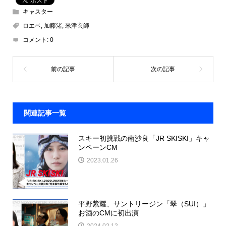
キャスター
ロエベ
,
加藤渚
,
米津玄師
コメント:
0
関連記事一覧
スキー初挑戦の南沙良「JR SKISKI」キャ
ンペーンCM
2023.01.26
平野紫耀、サントリージン「翠（SUI）」
お酒のCMに初出演
2024.02.12