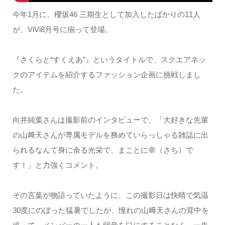
今年1月に、櫻坂46 三期生として加入したばかりの11人
が、ViVi8月号に揃って登場。
『さくらと“すくえあ”』というタイトルで、スクエアネッ
クのアイテムを紹介するファッション企画に挑戦しまし
た。
向井純葉さんは撮影前のインタビューで、「大好きな先輩
の山﨑天さんが専属モデルを務めていらっしゃる雑誌に出
られるなんて身に余る光栄で、まことに幸（さち）で
す！」と力強くコメント。
その言葉が物語っていたように、この撮影日は快晴で気温
30度にのぼった猛暑でしたが、憧れの山﨑天さんの背中を