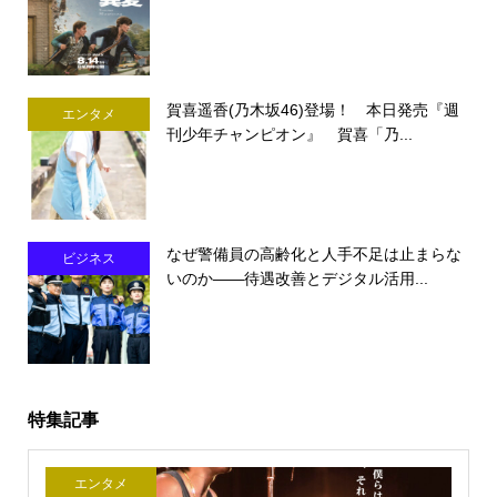
賀喜遥香(乃木坂46)登場！ 本日発売『週
エンタメ
刊少年チャンピオン』 賀喜「乃...
なぜ警備員の高齢化と人手不足は止まらな
ビジネス
いのか――待遇改善とデジタル活用...
特集記事
エンタメ