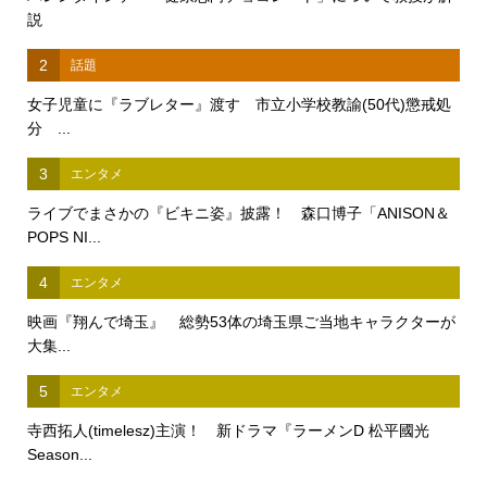
説
2
話題
女子児童に『ラブレター』渡す 市立小学校教諭(50代)懲戒処
分 ...
3
エンタメ
ライブでまさかの『ビキニ姿』披露！ 森口博子「ANISON＆
POPS NI...
4
エンタメ
映画『翔んで埼玉』 総勢53体の埼玉県ご当地キャラクターが
大集...
5
エンタメ
寺西拓人(timelesz)主演！ 新ドラマ『ラーメンD 松平國光
Season...