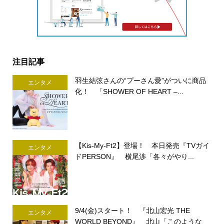
注目記事
羽生結弦さんの“プーさん愛”がついに商品
エンタメ
化！ 「SHOWER OF HEART –...
【Kis-My-Ft2】登場！ 本日発売『TVガイ
エンタメ
ドPERSON』 横尾渉「各々がやり...
9/4(金)スタート！ 『北山宏光 THE
エンタメ
WORLD BEYOND』 北山「このような