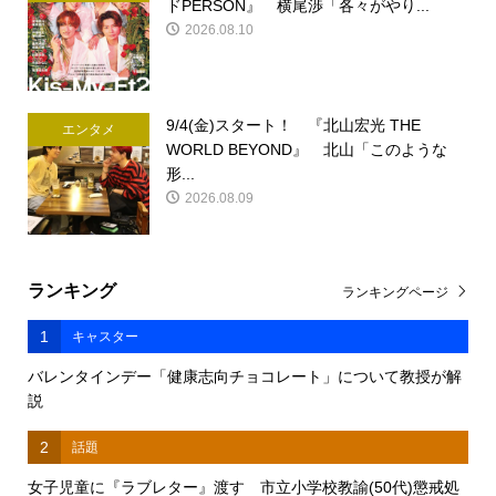
ドPERSON』 横尾渉「各々がやり...
2026.08.10
9/4(金)スタート！ 『北山宏光 THE
エンタメ
WORLD BEYOND』 北山「このような
形...
2026.08.09
ランキング
ランキングページ
1
キャスター
バレンタインデー「健康志向チョコレート」について教授が解
説
2
話題
女子児童に『ラブレター』渡す 市立小学校教諭(50代)懲戒処