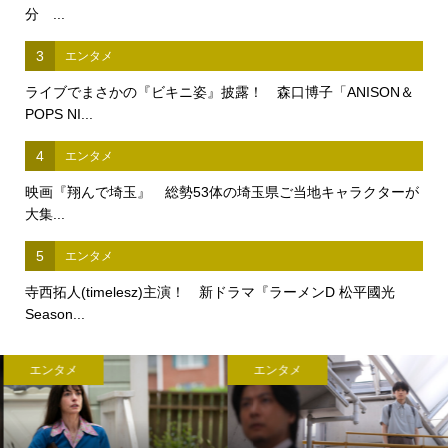
分 ...
3
エンタメ
ライブでまさかの『ビキニ姿』披露！ 森口博子「ANISON＆
POPS NI...
4
エンタメ
映画『翔んで埼玉』 総勢53体の埼玉県ご当地キャラクターが
大集...
5
エンタメ
寺西拓人(timelesz)主演！ 新ドラマ『ラーメンD 松平國光
Season...
エンタメ
エンタメ