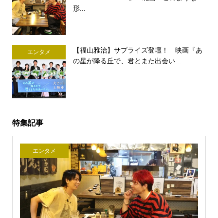
形...
【福山雅治】サプライズ登壇！ 映画『あ
エンタメ
の星が降る丘で、君とまた出会い...
特集記事
エンタメ