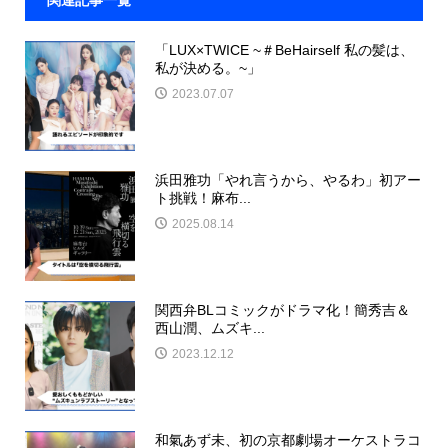
「LUX×TWICE ~＃BeHairself 私の髪は、
私が決める。~」
2023.07.07
浜田雅功「やれ言うから、やるわ」初アー
ト挑戦！麻布...
2025.08.14
関西弁BLコミックがドラマ化！簡秀吉＆
西山潤、ムズキ...
2023.12.12
和氣あず未、初の京都劇場オーケストラコ