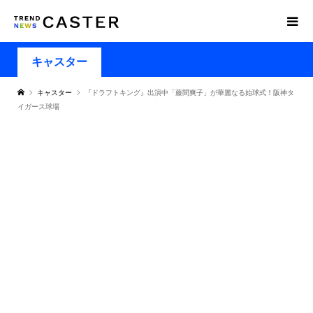
キャスター
キャスター
『ドラフトキング』出演中「藤間爽子」が華麗なる始球式！阪神タ
イガース球場