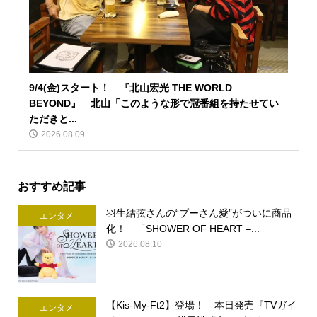
9/4(金)スタート！ 『北山宏光 THE WORLD
BEYOND』 北山「このような形で冠番組を持たせてい
ただきと...
2026.08.09
おすすめ記事
羽生結弦さんの“プーさん愛”がついに商品
エンタメ
化！ 「SHOWER OF HEART –...
2026.08.10
【Kis-My-Ft2】登場！ 本日発売『TVガイ
エンタメ