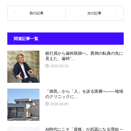
関連記事一覧
銀行員から歯科医師へ。異例の転身の先に
見えた、歯科”...
2026.05.19
「病気」から「人」を診る医療へ――地域
のクリニックに...
2026.08.05
AI時代にこそ「資格」が武器になる理由 ─