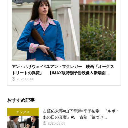
アン・ハサウェイ×ユアン・マクレガー 映画『オークス
トリートの異変』 【IMAX版特別予告映像＆新場面...
2026.08.08
おすすめ記事
古舘佑太郎×山下幸輝×平子祐希 『ルポ・
エンタメ
あの日の真実』#5 古舘「気づけ...
2026.08.08