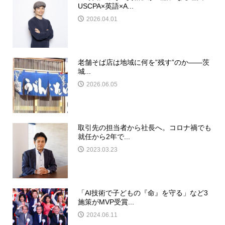
USCPA×英語×A...
2026.04.01
老舗そば店は地域に何を”残す”のか――茨
城...
2026.06.05
取引先の担当者から社長へ。コロナ禍でも
就任から2年で...
2023.03.23
「AI技術で子どもの『命』を守る」など3
施策がMVP受賞...
2024.06.11