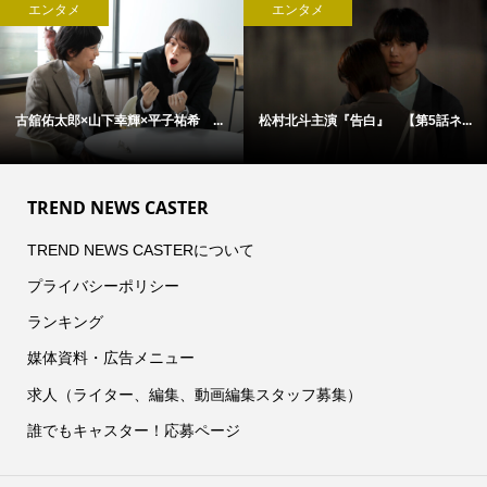
エンタメ
エンタメ
...
アン・ハサウェイ×ユアン・マクレ...
松村北斗主演『告白』 本日21時.
TREND NEWS CASTER
TREND NEWS CASTERについて
プライバシーポリシー
ランキング
媒体資料・広告メニュー
求人（ライター、編集、動画編集スタッフ募集）
誰でもキャスター！応募ページ