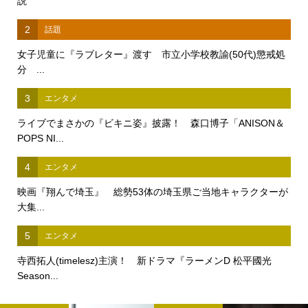
説
2
話題
女子児童に『ラブレター』渡す 市立小学校教諭(50代)懲戒処
分 ...
3
エンタメ
ライブでまさかの『ビキニ姿』披露！ 森口博子「ANISON＆
POPS NI...
4
エンタメ
映画『翔んで埼玉』 総勢53体の埼玉県ご当地キャラクターが
大集...
5
エンタメ
寺西拓人(timelesz)主演！ 新ドラマ『ラーメンD 松平國光
Season...