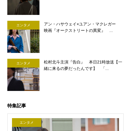
アン・ハサウェイ×ユアン・マクレガー
エンタメ
映画『オークストリートの異変』 ...
松村北斗主演『告白』 本日21時放送【一
エンタメ
緒に来るの夢だったんです】 「...
特集記事
エンタメ