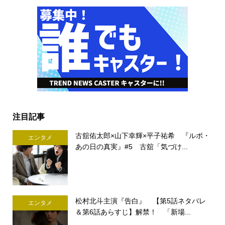
注目記事
古舘佑太郎×山下幸輝×平子祐希 『ルポ・
エンタメ
あの日の真実』#5 古舘「気づけ...
松村北斗主演『告白』 【第5話ネタバレ
エンタメ
＆第6話あらすじ】解禁！ 「新場...