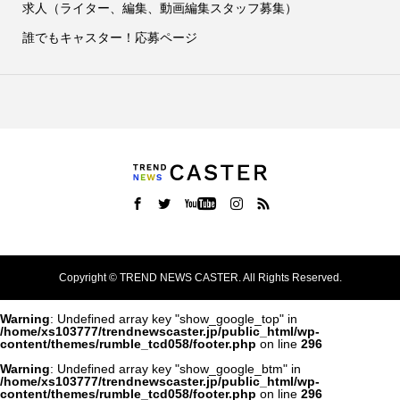
求人（ライター、編集、動画編集スタッフ募集）
誰でもキャスター！応募ページ
Copyright ©
TREND NEWS CASTER. All Rights Reserved.
Warning
: Undefined array key "show_google_top" in
/home/xs103777/trendnewscaster.jp/public_html/wp-
content/themes/rumble_tcd058/footer.php
on line
296
Warning
: Undefined array key "show_google_btm" in
/home/xs103777/trendnewscaster.jp/public_html/wp-
content/themes/rumble_tcd058/footer.php
on line
296