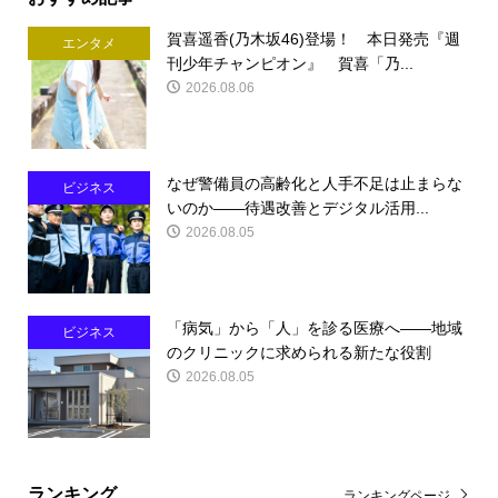
賀喜遥香(乃木坂46)登場！ 本日発売『週
エンタメ
刊少年チャンピオン』 賀喜「乃...
2026.08.06
なぜ警備員の高齢化と人手不足は止まらな
ビジネス
いのか――待遇改善とデジタル活用...
2026.08.05
「病気」から「人」を診る医療へ――地域
ビジネス
のクリニックに求められる新たな役割
2026.08.05
ランキング
ランキングページ