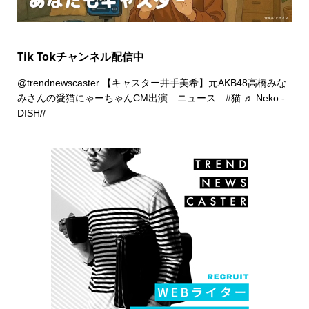
Tik Tokチャンネル配信中
@trendnewscaster
【キャスター井手美希】元AKB48高橋みな
みさんの愛猫にゃーちゃんCM出演 ニュース
#猫
♬ Neko -
DISH//