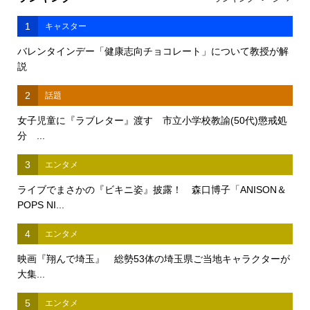
1
キャスター
バレンタインデー「健康志向チョコレート」について教授が解
説
2
話題
女子児童に『ラブレター』渡す 市立小学校教諭(50代)懲戒処
分 ...
3
エンタメ
ライブでまさかの『ビキニ姿』披露！ 森口博子「ANISON＆
POPS NI...
4
エンタメ
映画『翔んで埼玉』 総勢53体の埼玉県ご当地キャラクターが
大集...
5
エンタメ