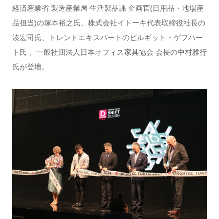
経済産業省 製造産業局 生活製品課 企画官(日用品・地場産
品担当)の塚本裕之氏、株式会社イトーキ代表取締役社長の
湊宏司氏、トレンドエキスパートのビルギット・ゲプハー
ト氏 、一般社団法人日本オフィス家具協会 会長の中村雅行
氏が登壇。