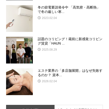
冬の節電要請発令中 「高気密・高断熱」
で冬の厳しい寒...
2023.02.04
話題のコリビング！蔵前に新感覚コリビン
グ賃貸「HAUN ...
2025.08.29
エステ業界の「多店舗展開」はなぜ失敗す
るのか？ 資本...
2026.02.04