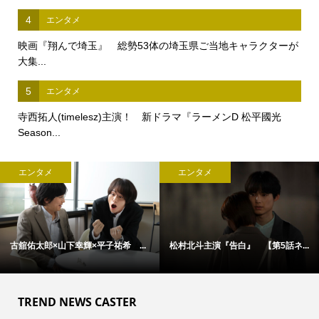
4
エンタメ
映画『翔んで埼玉』 総勢53体の埼玉県ご当地キャラクターが
大集...
5
エンタメ
寺西拓人(timelesz)主演！ 新ドラマ『ラーメンD 松平國光
Season...
エンタメ
エンタメ
話ネ...
アン・ハサウェイ×ユアン・マクレ...
松村北斗主演『告白』 本日21
TREND NEWS CASTER