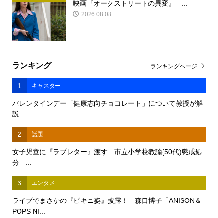
映画『オークストリートの異変』 ...
2026.08.08
ランキング
ランキングページ
1
キャスター
バレンタインデー「健康志向チョコレート」について教授が解
説
2
話題
女子児童に『ラブレター』渡す 市立小学校教諭(50代)懲戒処
分 ...
3
エンタメ
ライブでまさかの『ビキニ姿』披露！ 森口博子「ANISON＆
POPS NI...