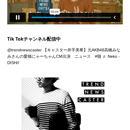
Tik Tokチャンネル配信中
@trendnewscaster
【キャスター井手美希】元AKB48高橋みな
みさんの愛猫にゃーちゃんCM出演 ニュース
#猫
♬ Neko -
DISH//