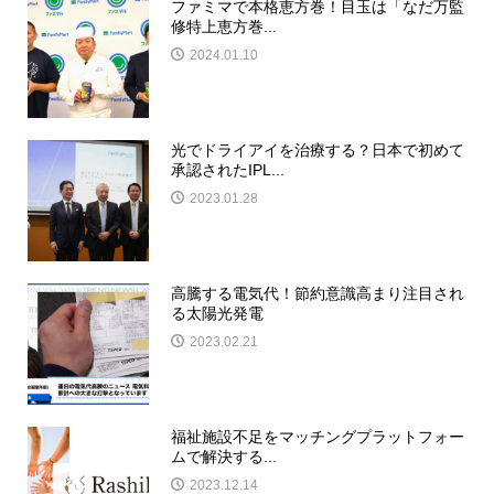
ファミマで本格恵方巻！目玉は「なだ万監
修特上恵方巻...
2024.01.10
光でドライアイを治療する？日本で初めて
承認されたIPL...
2023.01.28
高騰する電気代！節約意識高まり注目され
る太陽光発電
2023.02.21
福祉施設不足をマッチングプラットフォー
ムで解決する...
2023.12.14