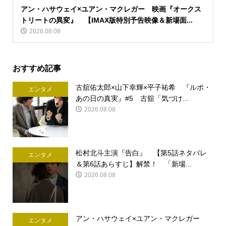
アン・ハサウェイ×ユアン・マクレガー 映画『オークス
トリートの異変』 【IMAX版特別予告映像＆新場面...
2026.08.08
おすすめ記事
古舘佑太郎×山下幸輝×平子祐希 『ルポ・
エンタメ
あの日の真実』#5 古舘「気づけ...
2026.08.08
松村北斗主演『告白』 【第5話ネタバレ
エンタメ
＆第6話あらすじ】解禁！ 「新場...
2026.08.08
アン・ハサウェイ×ユアン・マクレガー
エンタメ