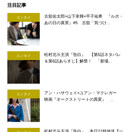
注目記事
古舘佑太郎×山下幸輝×平子祐希 『ルポ・
エンタメ
あの日の真実』#5 古舘「気づけ...
松村北斗主演『告白』 【第5話ネタバレ
エンタメ
＆第6話あらすじ】解禁！ 「新場...
アン・ハサウェイ×ユアン・マクレガー
エンタメ
映画『オークストリートの異変』 ...
松村北斗主演『告白』 本日21時放送【一