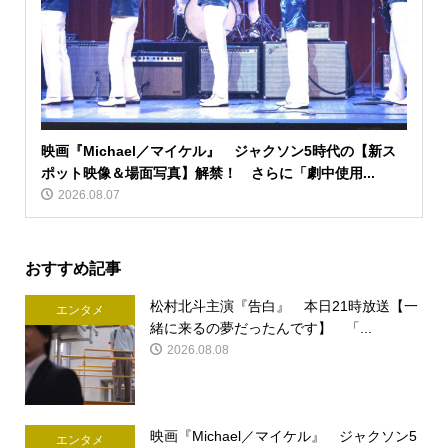
映画『Michael／マイケル』 ジャクソン5時代の【新ス
ポット映像＆場面写真】解禁！ さらに「劇中使用...
2026.08.07
おすすめ記事
松村北斗主演『告白』 本日21時放送【一
エンタメ
緒に来るの夢だったんです】 「...
2026.08.08
映画『Michael／マイケル』 ジャクソン5
エンタメ