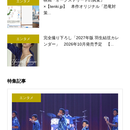
エンタメ
×【tenki.jp】 本作オリジナル「恐竜対
策...
完全撮り下ろし「2027年版 羽生結弦カレ
エンタメ
ンダー」 2026年10月発売予定 【...
特集記事
エンタメ