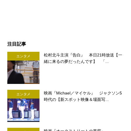
注目記事
松村北斗主演『告白』 本日21時放送【一
エンタメ
緒に来るの夢だったんです】 「...
映画『Michael／マイケル』 ジャクソン5
エンタメ
時代の【新スポット映像＆場面写...
映画『オークストリートの異変』