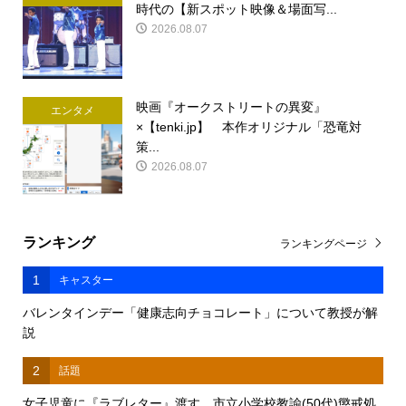
時代の【新スポット映像＆場面写...
2026.08.07
映画『オークストリートの異変』
エンタメ
×【tenki.jp】 本作オリジナル「恐竜対
策...
2026.08.07
ランキング
ランキングページ
1
キャスター
バレンタインデー「健康志向チョコレート」について教授が解
説
2
話題
女子児童に『ラブレター』渡す 市立小学校教諭(50代)懲戒処