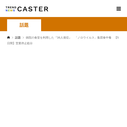
話題
話題
病院の食堂を利用した『36人発症』 「ノロウイルス」集団食中毒 【5
日間】営業停止処分