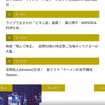
分 ...
3
エンタメ
ライブでまさかの『ビキニ姿』披露！ 森口博子「ANISON＆
POPS NI...
4
エンタメ
映画『翔んで埼玉』 総勢53体の埼玉県ご当地キャラクターが
大集...
5
エンタメ
寺西拓人(timelesz)主演！ 新ドラマ『ラーメンD 松平國光
Season...
エンタメ
エンタメ