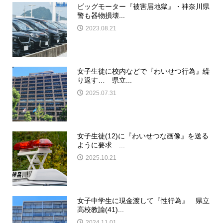
ビッグモーター『被害届地獄』・神奈川県
警も器物損壊...
2023.08.21
女子生徒に校内などで『わいせつ行為』繰
り返す… 県立...
2025.07.31
女子生徒(12)に『わいせつな画像』を送る
ように要求 ...
2025.10.21
女子中学生に現金渡して『性行為』 県立
高校教諭(41)...
2024.11.01