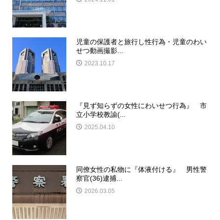
児童の保護者と旅行し性行為・児童のわい
せつ動画撮影...
2023.10.17
『見ず知らずの女性にわいせつ行為』 市
立小学校教諭(...
2025.04.10
同僚女性の私物に『体液付ける』 男性警
察官(36)逮捕...
2026.03.05