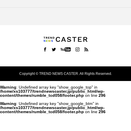
Copyright ©
TREND NEWS CASTER. All Rights Reserved.
Warning
: Undefined array key "show_google_top" in
/home/xs103777/trendnewscaster.jp/public_html/wp-
content/themes/rumble_tcd058/footer.php
on line
296
Warning
: Undefined array key "show_google_btm" in
/home/xs103777/trendnewscaster.jp/public_html/wp-
content/themes/rumble_tcd058/footer.php
on line
296