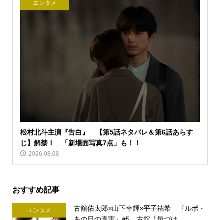
エンタメ
松村北斗主演『告白』 【第5話ネタバレ＆第6話あらす
じ】解禁！ 「新場面写真7点」も！！
2026.08.08
おすすめ記事
古舘佑太郎×山下幸輝×平子祐希 『ルポ・
エンタメ
あの日の真実』#5 古舘「気づけ...