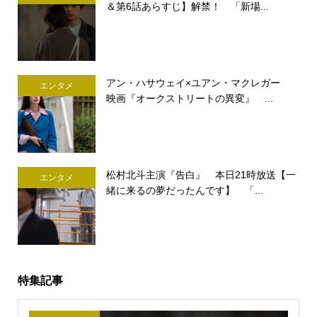
＆第6話あらすじ】解禁！ 「新場...
アン・ハサウェイ×ユアン・マクレガー
エンタメ
映画『オークストリートの異変』 ...
松村北斗主演『告白』 本日21時放送【一
エンタメ
緒に来るの夢だったんです】 「...
特集記事