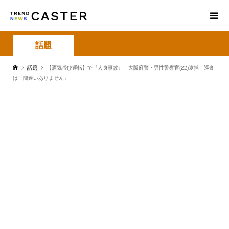
話題
話題
【酒気帯び運転】で『人身事故』 大阪府警・男性警察官(22)逮捕 巡査
は「間違いありません」