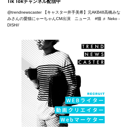
Tik Tokチャンネル配信中
@trendnewscaster
【キャスター井手美希】元AKB48高橋みな
みさんの愛猫にゃーちゃんCM出演 ニュース
#猫
♬ Neko -
DISH//