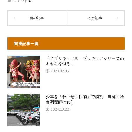
コメント:
0
関連記事一覧
「全プリキュア展」プリキュアシリーズの
キセキを辿る...
2023.02.06
少年を『わいせつ目的』で誘拐 自称・給
食調理師の女(...
2024.10.22