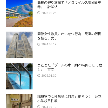
高校の寮や旅館で『ノロウイルス集団食中
毒』 計32人...
2025.02.25
同僚女性教員にわいせつ行為、児童の股間
を握る、女子...
2024.03.19
またまた『プールの水・約28時間出しっ放
し』 市立小...
2025.01.30
職員室で女性教諭に何度も抱きつく 公立
小学校男性教...
2024.07.12