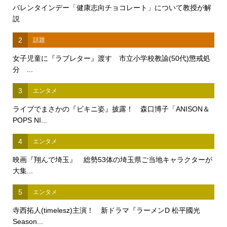
バレンタインデー「健康志向チョコレート」について教授が解
説
2
話題
女子児童に『ラブレター』渡す 市立小学校教諭(50代)懲戒処
分 ...
3
エンタメ
ライブでまさかの『ビキニ姿』披露！ 森口博子「ANISON＆
POPS NI...
4
エンタメ
映画『翔んで埼玉』 総勢53体の埼玉県ご当地キャラクターが
大集...
5
エンタメ
寺西拓人(timelesz)主演！ 新ドラマ『ラーメンD 松平國光
Season...