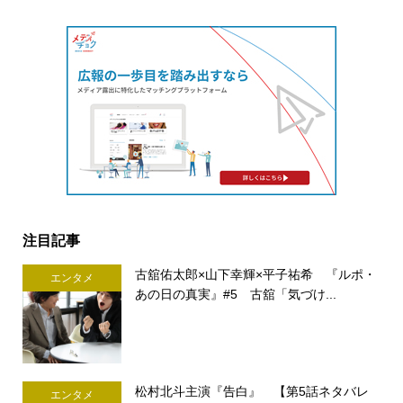
注目記事
古舘佑太郎×山下幸輝×平子祐希 『ルポ・
エンタメ
あの日の真実』#5 古舘「気づけ...
松村北斗主演『告白』 【第5話ネタバレ
エンタメ