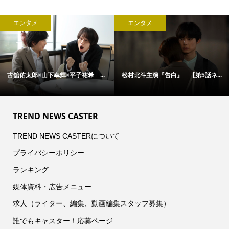
エンタメ
エンタメ
..
アン・ハサウェイ×ユアン・マクレ...
松村北斗主演『告白』 本日21時..
TREND NEWS CASTER
TREND NEWS CASTERについて
プライバシーポリシー
ランキング
媒体資料・広告メニュー
求人（ライター、編集、動画編集スタッフ募集）
誰でもキャスター！応募ページ