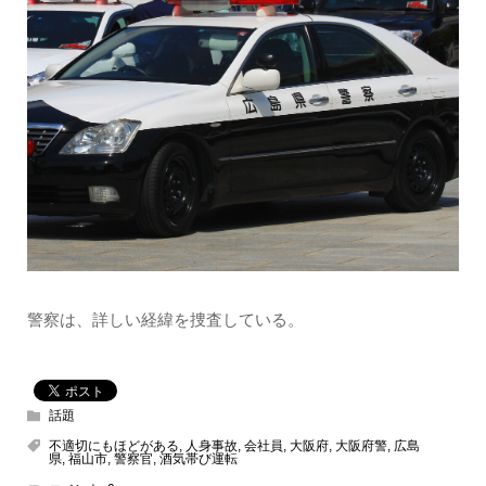
警察は、詳しい経緯を捜査している。
話題
不適切にもほどがある
,
人身事故
,
会社員
,
大阪府
,
大阪府警
,
広島
県
,
福山市
,
警察官
,
酒気帯び運転