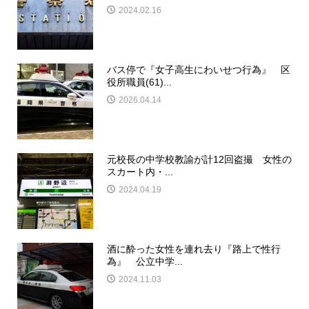
2024.02.16
バス停で『女子高生にわいせつ行為』 区
役所職員(61)...
2026.04.14
元校長の中学校教諭が計12回盗撮 女性の
スカート内・...
2024.04.19
酒に酔った女性を連れ去り『路上で性行
為』 公立中学...
2024.11.03