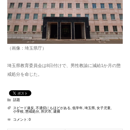
（画像：埼玉県庁）
埼玉県教育委員会は8日付けで、男性教諭に減給1か月の懲
戒処分を命じた。
話題
スピード違反
,
不適切にもほどがある
,
低学年
,
埼玉県
,
女子児童
,
小学校
,
懲戒処分
,
所沢市
,
逮捕
コメント:
0