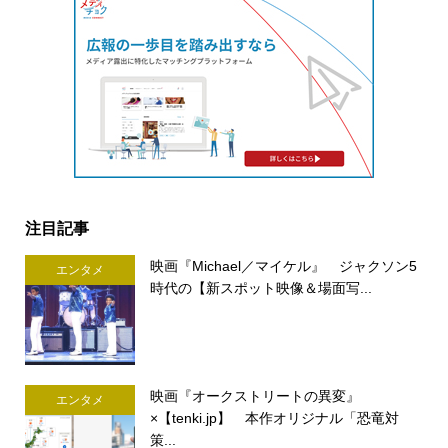
注目記事
映画『Michael／マイケル』 ジャクソン5
エンタメ
時代の【新スポット映像＆場面写...
映画『オークストリートの異変』
エンタメ
×【tenki.jp】 本作オリジナル「恐竜対
策...