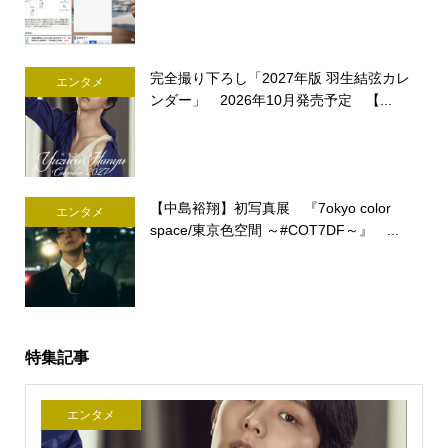
完全撮り下ろし「2027年版 羽生結弦カレ
エンタメ
ンダー」 2026年10月発売予定 【...
【中島裕翔】初写真展 『7okyo color
エンタメ
space/東京色空間 ～#COT7DF～』 ...
特集記事
エンタメ