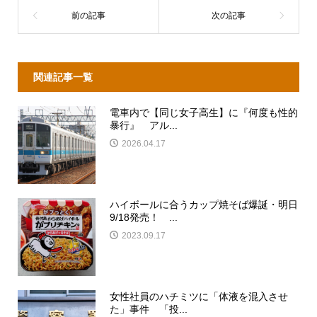
関連記事一覧
電車内で【同じ女子高生】に『何度も性的
暴行』 アル...
2026.04.17
ハイボールに合うカップ焼そば爆誕・明日
9/18発売！ ...
2023.09.17
女性社員のハチミツに「体液を混入させ
た」事件 「投...