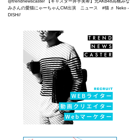
@trendnewscaster
【キャスター井手美希】元AKB48高橋みな
みさんの愛猫にゃーちゃんCM出演 ニュース
#猫
♬ Neko -
DISH//