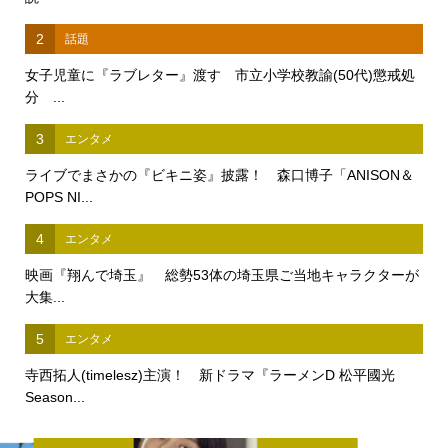
2
話題
女子児童に『ラブレター』渡す 市立小学校教諭(50代)懲戒処
分 ...
3
エンタメ
ライブでまさかの『ビキニ姿』披露！ 森口博子「ANISON＆
POPS NI...
4
エンタメ
映画『翔んで埼玉』 総勢53体の埼玉県ご当地キャラクターが
大集...
5
エンタメ
寺西拓人(timelesz)主演！ 新ドラマ『ラーメンD 松平國光
Season...