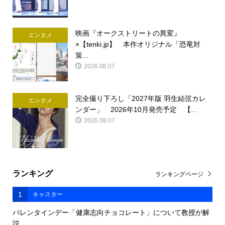
映画『オークストリートの異変』
エンタメ
×【tenki.jp】 本作オリジナル「恐竜対
策...
2026.08.07
完全撮り下ろし「2027年版 羽生結弦カレ
エンタメ
ンダー」 2026年10月発売予定 【...
2026.08.07
ランキング
ランキングページ
1
キャスター
バレンタインデー「健康志向チョコレート」について教授が解
説