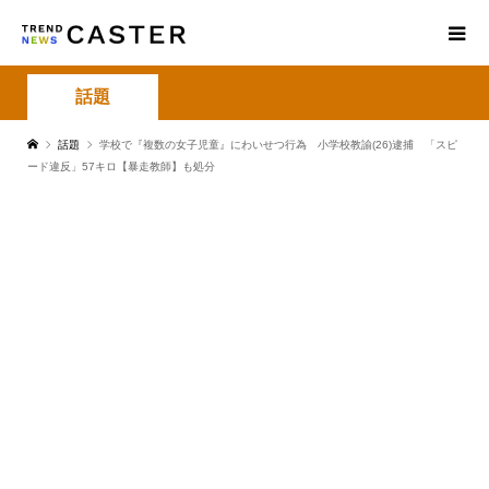
話題
話題
学校で『複数の女子児童』にわいせつ行為 小学校教諭(26)逮捕 「スピ
ード違反」57キロ【暴走教師】も処分