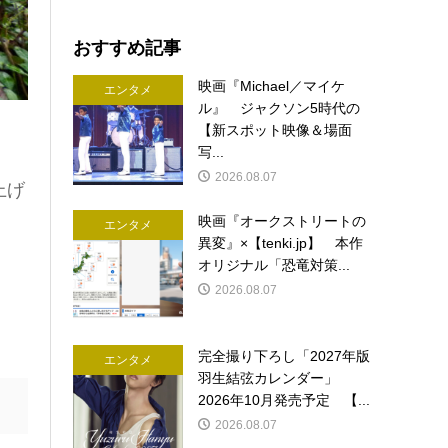
おすすめ記事
映画『Michael／マイケ
エンタメ
ル』 ジャクソン5時代の
【新スポット映像＆場面
写...
2026.08.07
上げ
映画『オークストリートの
エンタメ
異変』×【tenki.jp】 本作
オリジナル「恐竜対策...
2026.08.07
完全撮り下ろし「2027年版
エンタメ
羽生結弦カレンダー」
2026年10月発売予定 【...
2026.08.07