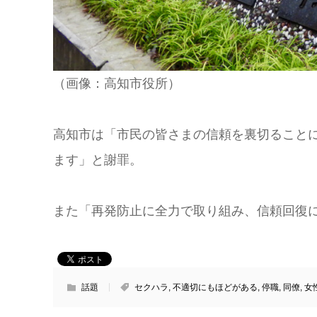
（画像：高知市役所）
高知市は「市民の皆さまの信頼を裏切ること
ます」と謝罪。
また「再発防止に全力で取り組み、信頼回復
話題
セクハラ
,
不適切にもほどがある
,
停職
,
同僚
,
女