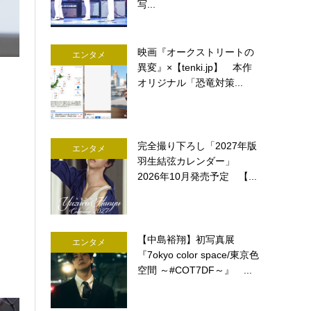
写...
映画『オークストリートの
エンタメ
異変』×【tenki.jp】 本作
オリジナル「恐竜対策...
完全撮り下ろし「2027年版
エンタメ
羽生結弦カレンダー」
2026年10月発売予定 【...
【中島裕翔】初写真展
エンタメ
『7okyo color space/東京色
空間 ～#COT7DF～』 ...