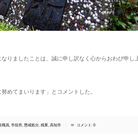
になりましたことは、誠に申し訳なく心からおわび申し
に努めてまいります」とコメントした。
性職員
,
市役所
,
懲戒処分
,
残業
,
高知市
コメント:
0