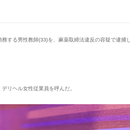
務する男性教師(33)を、麻薬取締法違反の容疑で逮捕
、デリヘル女性従業員を呼んだ。