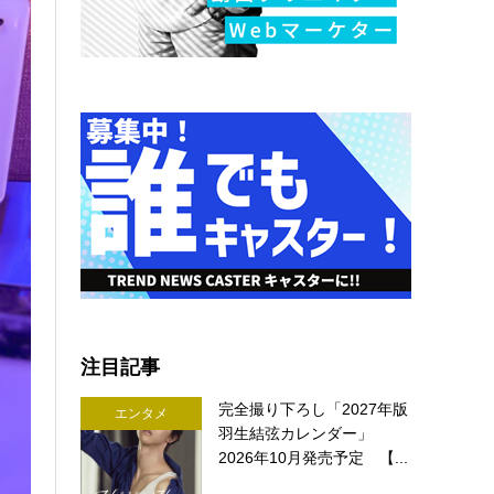
注目記事
完全撮り下ろし「2027年版
エンタメ
羽生結弦カレンダー」
2026年10月発売予定 【...