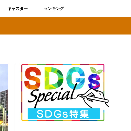
キャスター
ランキング