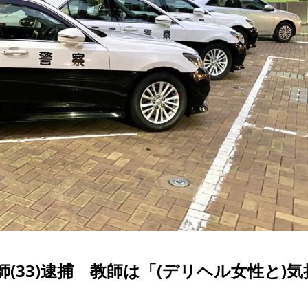
(33)逮捕 教師は「(デリヘル女性と)気