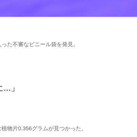
入った不審なビニール袋を発見。
に…」
物片0.356グラムが見つかった。