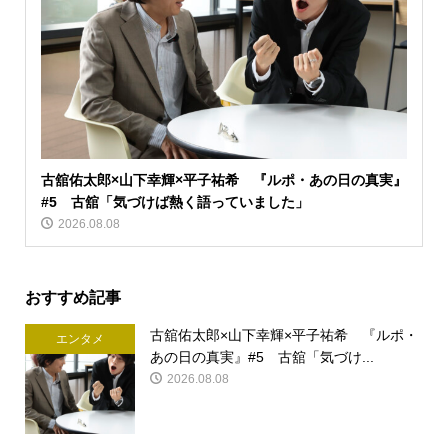
古舘佑太郎×山下幸輝×平子祐希 『ルポ・あの日の真実』
#5 古舘「気づけば熱く語っていました」
2026.08.08
おすすめ記事
古舘佑太郎×山下幸輝×平子祐希 『ルポ・
エンタメ
あの日の真実』#5 古舘「気づけ...
2026.08.08