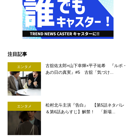
注目記事
古舘佑太郎×山下幸輝×平子祐希 『ルポ・
エンタメ
あの日の真実』#5 古舘「気づけ...
松村北斗主演『告白』 【第5話ネタバレ
エンタメ
＆第6話あらすじ】解禁！ 「新場...