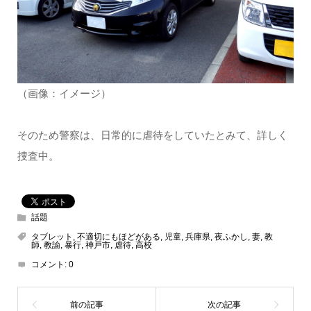
（画像：イメージ）
そのため警察は、日常的に虐待をしていたとみて、詳しく
捜査中。
話題
タブレット
,
不適切にもほどがある
,
児童
,
兵庫県
,
夜ふかし
,
妻
,
教
師
,
教諭
,
暴行
,
神戸市
,
虐待
,
高校
コメント:
0