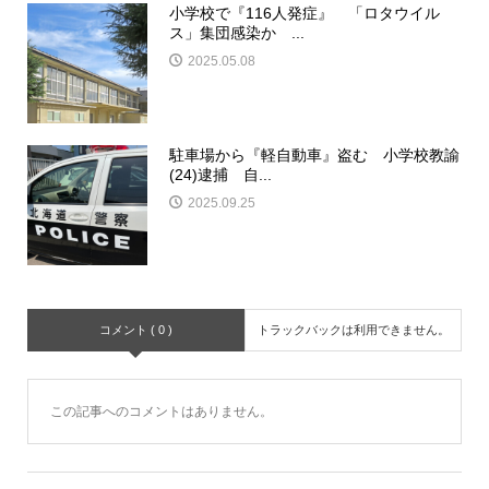
小学校で『116人発症』 「ロタウイル
ス」集団感染か ...
2025.05.08
駐車場から『軽自動車』盗む 小学校教諭
(24)逮捕 自...
2025.09.25
コメント ( 0 )
トラックバックは利用できません。
この記事へのコメントはありません。