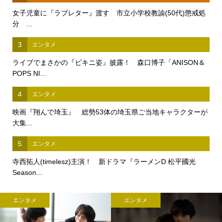
女子児童に『ラブレター』渡す 市立小学校教諭(50代)懲戒処
分 ...
3
エンタメ
ライブでまさかの『ビキニ姿』披露！ 森口博子「ANISON＆
POPS NI...
4
エンタメ
映画『翔んで埼玉』 総勢53体の埼玉県ご当地キャラクターが
大集...
5
エンタメ
寺西拓人(timelesz)主演！ 新ドラマ『ラーメンD 松平國光
Season...
エンタメ
エンタメ