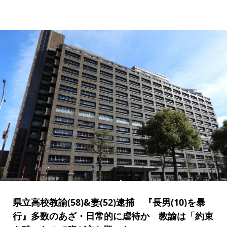
県立高校教諭(58)&妻(52)逮捕 『長男(10)を暴
行』多数のあざ・日常的に虐待か 教諭は「約束