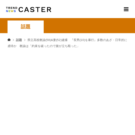
話題
話題
県立高校教諭(58)&妻(52)逮捕 『長男(10)を暴行』多数のあざ・日常的に
虐待か 教諭は「約束を破ったので腹が立ち殴った」