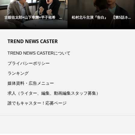
山下幸輝×平子祐希 ...
松村北斗主演『告白』 【第5話ネ...
アン・ハサウ
TREND NEWS CASTER
TREND NEWS CASTERについて
プライバシーポリシー
ランキング
媒体資料・広告メニュー
求人（ライター、編集、動画編集スタッフ募集）
誰でもキャスター！応募ページ