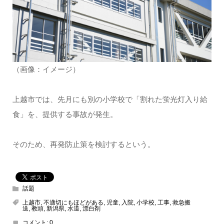
（画像：イメージ）
上越市では、先月にも別の小学校で「割れた蛍光灯入り給
食」を、提供する事故が発生。
そのため、再発防止策を検討するという。
話題
上越市
,
不適切にもほどがある
,
児童
,
入院
,
小学校
,
工事
,
救急搬
送
,
教頭
,
新潟県
,
水道
,
漂白剤
コメント:
0