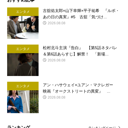
古舘佑太郎×山下幸輝×平子祐希 『ルポ・
エンタメ
あの日の真実』#5 古舘「気づけ...
2026.08.08
松村北斗主演『告白』 【第5話ネタバレ
エンタメ
＆第6話あらすじ】解禁！ 「新場...
2026.08.08
アン・ハサウェイ×ユアン・マクレガー
エンタメ
映画『オークストリートの異変』 ...
2026.08.08
ランキング
ランキングページ