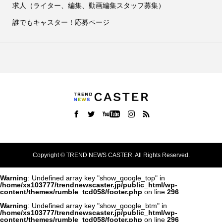
求人（ライター、編集、動画編集スタッフ募集）
誰でもキャスター！応募ページ
Copyright ©
TREND NEWS CASTER. All Rights Reserved.
Warning
: Undefined array key "show_google_top" in
/home/xs103777/trendnewscaster.jp/public_html/wp-
content/themes/rumble_tcd058/footer.php
on line
296
Warning
: Undefined array key "show_google_btm" in
/home/xs103777/trendnewscaster.jp/public_html/wp-
content/themes/rumble_tcd058/footer.php
on line
296