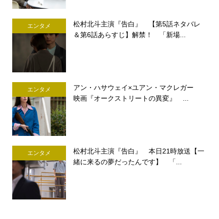
松村北斗主演『告白』 【第5話ネタバレ
エンタメ
＆第6話あらすじ】解禁！ 「新場...
アン・ハサウェイ×ユアン・マクレガー
エンタメ
映画『オークストリートの異変』 ...
松村北斗主演『告白』 本日21時放送【一
エンタメ
緒に来るの夢だったんです】 「...