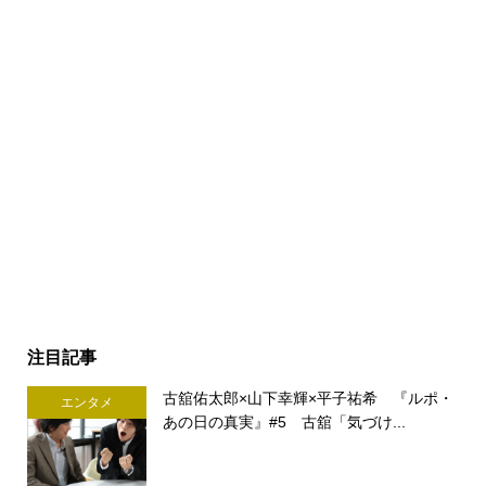
注目記事
古舘佑太郎×山下幸輝×平子祐希 『ルポ・
エンタメ
あの日の真実』#5 古舘「気づけ...