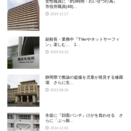
女性職員に『約3時間・わいせつ行為』
市役所職員(48)...
2025.12.27
副校長・業務中『TVerやネットサーフィ
ン』楽しむ… 1...
2025.03.15
静岡県で教諭の盗撮を児童が発見する修羅
場 さらに生...
2023.08.26
生徒に『顔面パンチ』けがを負わせる さ
らに「ぶっ殺...
2024.12.03