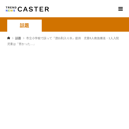
話題
話題
市立小学校で誤って『漂白剤入り水』提供 児童6人救急搬送・1人入院
児童は「苦かった…」