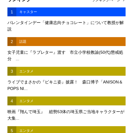
1
キャスター
バレンタインデー「健康志向チョコレート」について教授が解
説
2
話題
女子児童に『ラブレター』渡す 市立小学校教諭(50代)懲戒処
分 ...
3
エンタメ
ライブでまさかの『ビキニ姿』披露！ 森口博子「ANISON＆
POPS NI...
4
エンタメ
映画『翔んで埼玉』 総勢53体の埼玉県ご当地キャラクターが
大集...
5
エンタメ