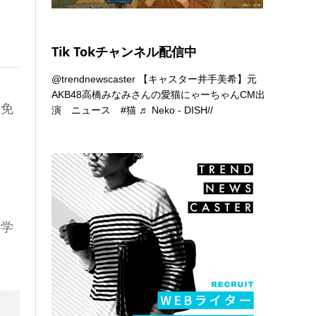
Tik Tokチャンネル配信中
@trendnewscaster
【キャスター井手美希】元
AKB48高橋みなみさんの愛猫にゃーちゃんCM出
戒免
演 ニュース
#猫
♬ Neko - DISH//
、学