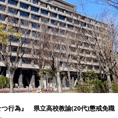
つ行為』 県立高校教諭(20代)懲戒免
」