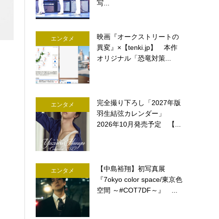
写...
映画『オークストリートの
エンタメ
異変』×【tenki.jp】 本作
オリジナル「恐竜対策...
完全撮り下ろし「2027年版
エンタメ
羽生結弦カレンダー」
2026年10月発売予定 【...
【中島裕翔】初写真展
エンタメ
『7okyo color space/東京色
空間 ～#COT7DF～』 ...