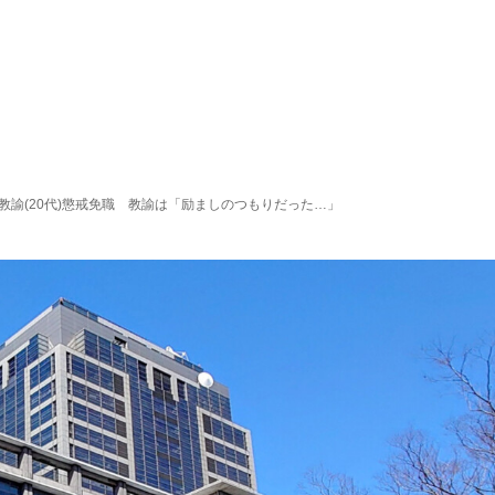
諭(20代)懲戒免職 教諭は「励ましのつもりだった…」