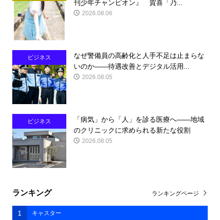
刊少年チャンピオン』 賀喜「乃...
2026.08.06
なぜ警備員の高齢化と人手不足は止まらな
ビジネス
いのか――待遇改善とデジタル活用...
2026.08.05
「病気」から「人」を診る医療へ――地域
ビジネス
のクリニックに求められる新たな役割
2026.08.05
ランキング
ランキングページ
1
キャスター