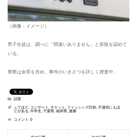
（画像：イメージ）
男子生徒は、調べに「間違いありません」と容疑を認めて
いる。
警察は余罪を含め、事件のいきさつを詳しく捜査中。
話題
ふてほど
,
コンサート
,
チケット
,
フィッシング詐欺
,
不適切にもほ
どがある
,
中学生
,
千葉県
,
福井県
,
逮捕
コメント:
0