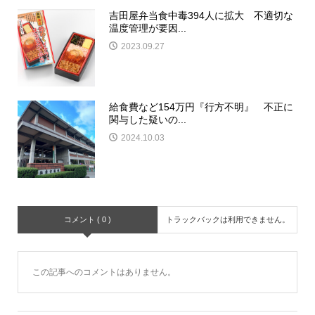
吉田屋弁当食中毒394人に拡大 不適切な
温度管理が要因...
2023.09.27
給食費など154万円『行方不明』 不正に
関与した疑いの...
2024.10.03
コメント ( 0 )
トラックバックは利用できません。
この記事へのコメントはありません。