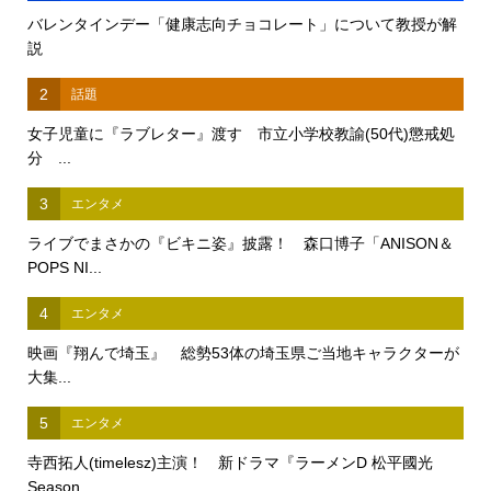
バレンタインデー「健康志向チョコレート」について教授が解
説
2
話題
女子児童に『ラブレター』渡す 市立小学校教諭(50代)懲戒処
分 ...
3
エンタメ
ライブでまさかの『ビキニ姿』披露！ 森口博子「ANISON＆
POPS NI...
4
エンタメ
映画『翔んで埼玉』 総勢53体の埼玉県ご当地キャラクターが
大集...
5
エンタメ
寺西拓人(timelesz)主演！ 新ドラマ『ラーメンD 松平國光
Season...