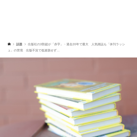
話題
出版社の3割超が「赤字」・過去20年で最大 人気雑誌も「休刊ラッシ
ュ」の苦境 出版不況で低迷脱せず…