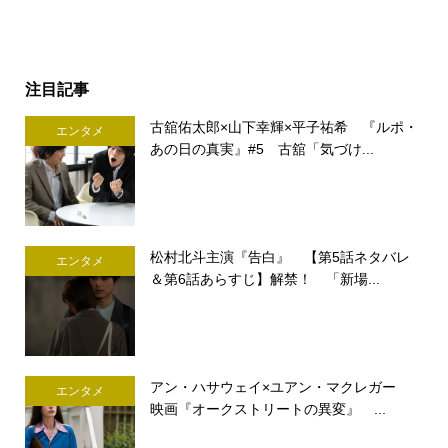
注目記事
古舘佑太郎×山下幸輝×平子祐希 『ルポ・
エンタメ
あの日の真実』#5 古舘「気づけ...
松村北斗主演『告白』 【第5話ネタバレ
エンタメ
＆第6話あらすじ】解禁！ 「新場...
アン・ハサウェイ×ユアン・マクレガー
エンタメ
映画『オークストリートの異変』 ...