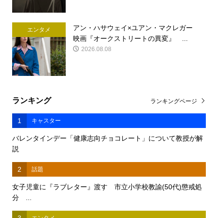
アン・ハサウェイ×ユアン・マクレガー
エンタメ
映画『オークストリートの異変』 ...
2026.08.08
ランキング
ランキングページ
1
キャスター
バレンタインデー「健康志向チョコレート」について教授が解
説
2
話題
女子児童に『ラブレター』渡す 市立小学校教諭(50代)懲戒処
分 ...
3
エンタメ