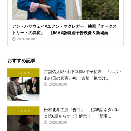
アン・ハサウェイ×ユアン・マクレガー 映画『オークス
トリートの異変』 【IMAX版特別予告映像＆新場面...
2026.08.08
おすすめ記事
古舘佑太郎×山下幸輝×平子祐希 『ルポ・
エンタメ
あの日の真実』#5 古舘「気づけ...
2026.08.08
松村北斗主演『告白』 【第5話ネタバレ
エンタメ
＆第6話あらすじ】解禁！ 「新場...
2026.08.08