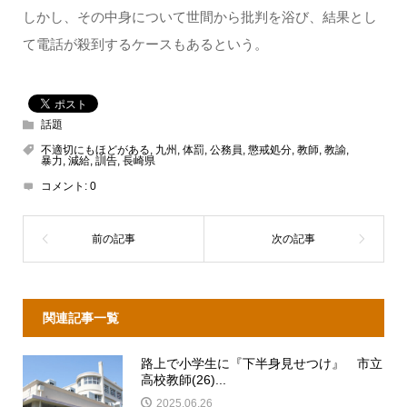
しかし、その中身について世間から批判を浴び、結果とし
て電話が殺到するケースもあるという。
話題
不適切にもほどがある
,
九州
,
体罰
,
公務員
,
懲戒処分
,
教師
,
教諭
,
暴力
,
減給
,
訓告
,
長崎県
コメント:
0
関連記事一覧
路上で小学生に『下半身見せつけ』 市立
高校教師(26)...
2025.06.26