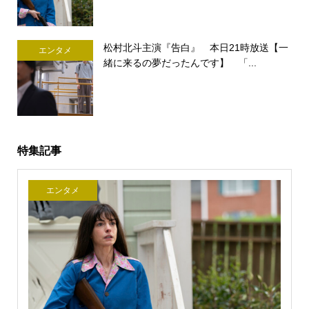
松村北斗主演『告白』 本日21時放送【一
エンタメ
緒に来るの夢だったんです】 「...
特集記事
エンタメ