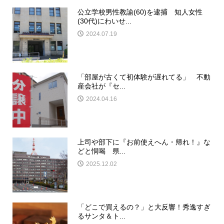
公立学校男性教諭(60)を逮捕 知人女性
(30代)にわいせ...
2024.07.19
「部屋が古くて初体験が遅れてる」 不動
産会社が『セ...
2024.04.16
上司や部下に『お前使えへん・帰れ！』な
どと恫喝 県...
2025.12.02
「どこで買えるの？」と大反響！秀逸すぎ
るサンタ＆ト...