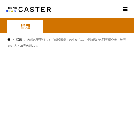
話題
話題
教師の平手打ちで「鼓膜損傷」の生徒も… 長崎県が体罰実態公表 被害
者97人・加害教師25人