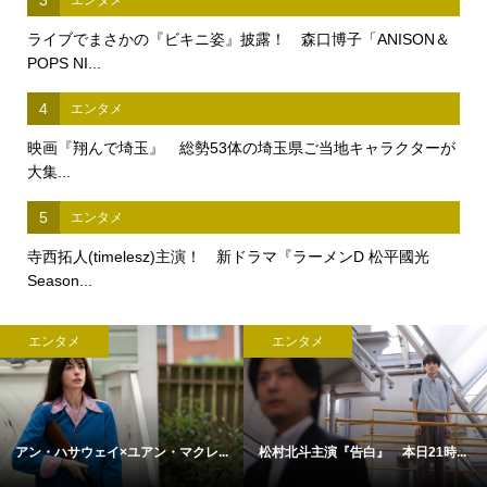
ライブでまさかの『ビキニ姿』披露！ 森口博子「ANISON＆
POPS NI...
4
エンタメ
映画『翔んで埼玉』 総勢53体の埼玉県ご当地キャラクターが
大集...
5
エンタメ
寺西拓人(timelesz)主演！ 新ドラマ『ラーメンD 松平國光
Season...
エンタメ
エンタメ
アン・ハサウェイ×ユアン・マクレ...
松村北斗主演『告白』 本日21時...