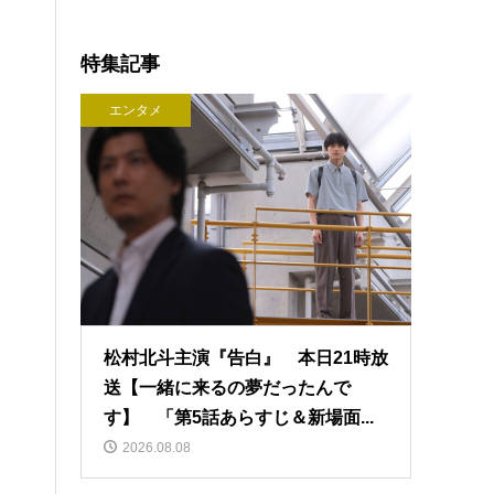
特集記事
エンタメ
松村北斗主演『告白』 本日21時放
送【一緒に来るの夢だったんで
す】 「第5話あらすじ＆新場面...
2026.08.08