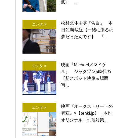
変』 ...
松村北斗主演『告白』 本
エンタメ
日21時放送【一緒に来るの
夢だったんです】 「...
映画『Michael／マイケ
エンタメ
ル』 ジャクソン5時代の
【新スポット映像＆場面
写...
映画『オークストリートの
エンタメ
異変』×【tenki.jp】 本作
オリジナル「恐竜対策...