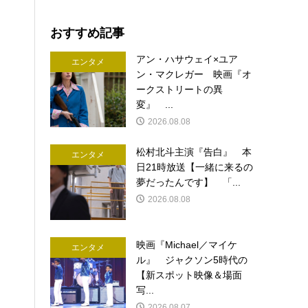
おすすめ記事
アン・ハサウェイ×ユア
エンタメ
ン・マクレガー 映画『オ
ークストリートの異
変』 ...
2026.08.08
松村北斗主演『告白』 本
エンタメ
日21時放送【一緒に来るの
夢だったんです】 「...
2026.08.08
映画『Michael／マイケ
エンタメ
ル』 ジャクソン5時代の
【新スポット映像＆場面
写...
2026.08.07