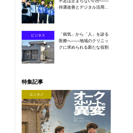
不足は止まらないのか――
待遇改善とデジタル活用...
「病気」から「人」を診る
ビジネス
医療へ――地域のクリニッ
クに求められる新たな役割
特集記事
エンタメ