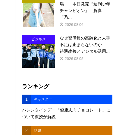
場！ 本日発売『週刊少年
チャンピオン』 賀喜
「乃...
2026.08.06
なぜ警備員の高齢化と人手
ビジネス
不足は止まらないのか――
待遇改善とデジタル活用...
2026.08.05
ランキング
1
キャスター
バレンタインデー「健康志向チョコレート」に
ついて教授が解説
2
話題