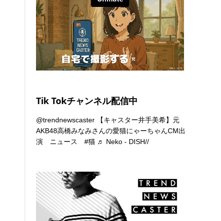
Tik Tokチャンネル配信中
@trendnewscaster
【キャスター井手美希】元
AKB48高橋みなみさんの愛猫にゃーちゃんCM出
演 ニュース
#猫
♬ Neko - DISH//